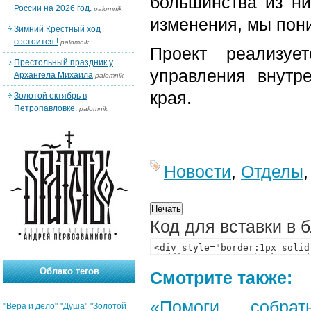
большинства из ни
России на 2026 год.
palomnik
изменения, мы пони
Зимний Крестный ход
состоится !
palomnik
Проект реализуе
Престольный праздник у
управления внутр
Архангела Михаила
palomnik
края.
Золотой октябрь в
Петропавловке.
palomnik
Новости
,
Отделы
Код для вставки в 
Облако тегов
Смотрите также:
«Помоги собра
"Вера и дело"
"Душа"
"Золотой