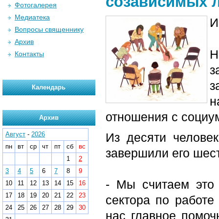
созависимых 
Фотогалерея
Медиатека
И
Вопросы священнику
Архив
Н
Контакты
з
з
Календарь
н
отношения с социу
Архив
Август
-
2026
Из десяти человек
пн
вт
ср
чт
пт
сб
вс
завершили его шес
1
2
3
4
5
6
7
8
9
- Мы считаем это 
10
11
12
13
14
15
16
17
18
19
20
21
22
23
сектора по работ
24
25
26
27
28
29
30
нас главное помоч