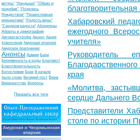
"Образ и
витязь"
"Ландыши"
благотворительная
подобие"
"Поделись
Рождеством"
"Православная
Хабаровский педаг
инициатива"
"Радость веры"
"Синдром радости"
Аборигены
ежегодного Всерос
Аборты и демография
Автокатастрофа
Аксиос
Акция
учителя»
Алкоголизм
Амурская епархия
Амурское благочиние
Руководитель е
Анонсы
Армия
Бари
Беременность и роды
Благовест
Благодарственног
Благотворительность
Богословие
Брак
В начале
края
Вера
было слово
Великий пост
Викариатство
Вопросы
«Молитва, застыв
Показать все теги
сердце Дальнего В
Представители Хаб
столе по истории 