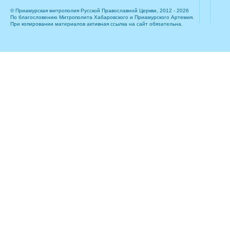
© Приамурская митрополия Русской Православной Церкви, 2012 - 2026
По благословению Митрополита Хабаровского и Приамурского Артемия.
При копировании материалов активная ссылка на сайт обязательна.