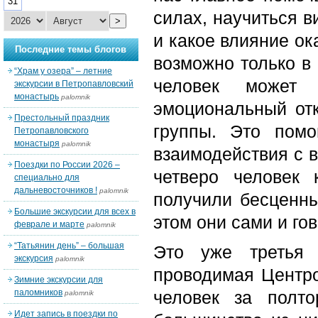
31
силах, научиться в
>
и какое влияние ок
Последние темы блогов
возможно только в
“Храм у озера” – летние
человек может 
экскурсии в Петропавловский
монастырь
palomnik
эмоциональный отк
Престольный праздник
группы. Это помо
Петропавловского
монастыря
palomnik
взаимодействия с в
Поездки по России 2026 –
четверо человек
специально для
дальневосточников !
palomnik
получили бесценны
Большие экскурсии для всех в
этом они сами и го
феврале и марте
palomnik
“Татьянин день” – большая
Это уже третья 
экскурсия
palomnik
проводимая Центро
Зимние экскурсии для
паломников
человек за полто
palomnik
Идет запись в поездки по