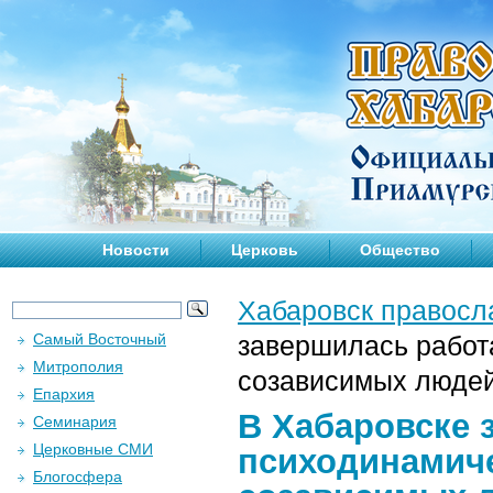
Новости
Церковь
Общество
Хабаровск правосл
Самый Восточный
завершилась работ
Митрополия
созависимых люде
Епархия
В Хабаровске 
Семинария
Церковные СМИ
психодинамиче
Блогосфера