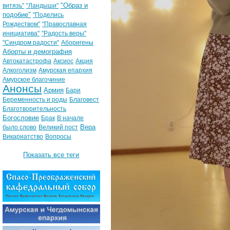
"Образ и
витязь"
"Ландыши"
подобие"
"Поделись
Рождеством"
"Православная
инициатива"
"Радость веры"
"Синдром радости"
Аборигены
Аборты и демография
Автокатастрофа
Аксиос
Акция
Алкоголизм
Амурская епархия
Амурское благочиние
Анонсы
Армия
Бари
Беременность и роды
Благовест
Благотворительность
Богословие
Брак
В начале
Вера
было слово
Великий пост
Викариатство
Вопросы
Показать все теги