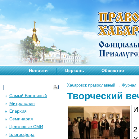
Новости
Церковь
Общество
Хабаровск православный
→
Журнал
Творческий ве
Самый Восточный
Митрополия
И
Епархия
Семинария
Церковные СМИ
2
Блогосфера