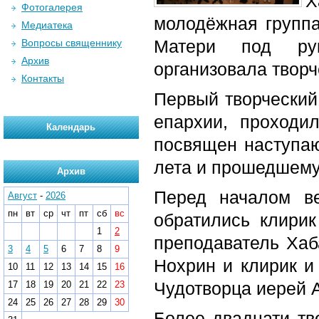
Х
Фотогалерея
молодёжная группа
Медиатека
Матери под рук
Вопросы священнику
Архив
организовала творч
Контакты
Первый творческий
епархии, проход
Календарь
посвящен наступаю
лета и прошедшему
Архив
Перед началом в
Август
-
2026
пн
вт
ср
чт
пт
сб
вс
обратились клири
1
2
преподаватель Хаб
3
4
5
6
7
8
9
Нохрин и клирик и
10
11
12
13
14
15
16
Чудотворца иерей 
17
18
19
20
21
22
23
24
25
26
27
28
29
30
Более двадцати тв