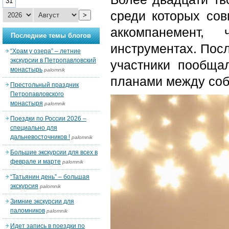
31
среди которых со
>
аккомпанемент,
Последние темы блогов
инструментах. Посл
“Храм у озера” – летние
экскурсии в Петропавловский
участники пообща
монастырь
palomnik
планами между соб
Престольный праздник
Петропавловского
монастыря
palomnik
Поездки по России 2026 –
специально для
дальневосточников !
palomnik
Большие экскурсии для всех в
феврале и марте
palomnik
“Татьянин день” – большая
экскурсия
palomnik
Зимние экскурсии для
паломников
palomnik
Идет запись в поездки по