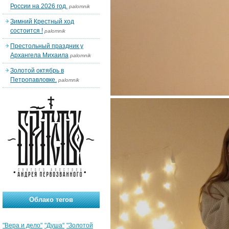
России на 2026 год.
palomnik
Зимний Крестный ход
состоится !
palomnik
Престольный праздник у
Архангела Михаила
palomnik
Золотой октябрь в
Петропавловке.
palomnik
Облако тегов
"Вера и дело"
"Душа"
"Золотой