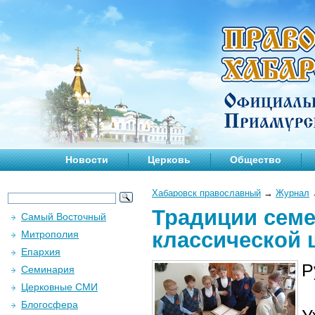
Новости
Церковь
Общество
Хабаровск православный
→
Журнал
Традиции семе
Самый Восточный
классической 
Митрополия
Епархия
Р
Семинария
Церковные СМИ
Блогосфера