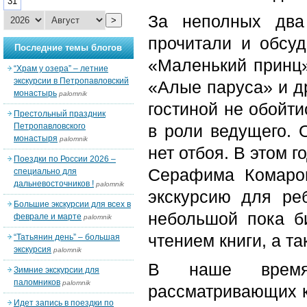
31
За неполных два
>
прочитали и обсуд
Последние темы блогов
«Маленький принц»,
“Храм у озера” – летние
экскурсии в Петропавловский
«Алые паруса» и др
монастырь
palomnik
гостиной не обойти
Престольный праздник
Петропавловского
в роли ведущего. 
монастыря
palomnik
нет отбоя. В этом 
Поездки по России 2026 –
Серафима Комаров
специально для
дальневосточников !
palomnik
экскурсию для ре
Большие экскурсии для всех в
небольшой пока би
феврале и марте
palomnik
чтением книги, а та
“Татьянин день” – большая
экскурсия
palomnik
В наше время 
Зимние экскурсии для
паломников
palomnik
рассматривающих к
Идет запись в поездки по