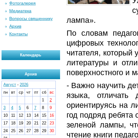
У
Фотогалерея
с
Медиатека
лампа».
Вопросы священнику
Архив
По словам педаг
Контакты
цифровых технолог
читателя, который 
Календарь
литературы и отли
поверхностного и м
Архив
- Важно научить де
Август
-
2026
пн
вт
ср
чт
пт
сб
вс
языка, отличать 
1
2
ориентируясь на л
3
4
5
6
7
8
9
год подряд ребята 
10
11
12
13
14
15
16
зеленой лампы, ч
17
18
19
20
21
22
23
24
25
26
27
28
29
30
чтение книги педаг