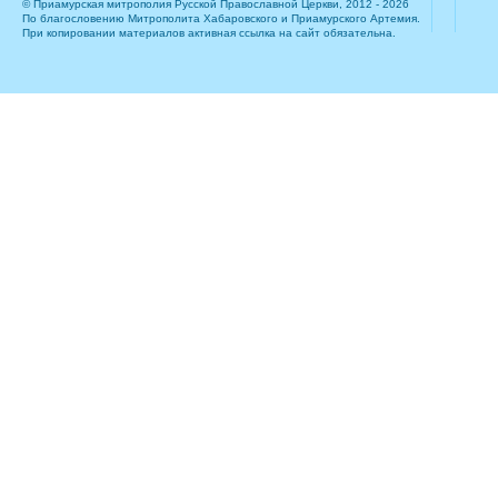
© Приамурская митрополия Русской Православной Церкви, 2012 - 2026
По благословению Митрополита Хабаровского и Приамурского Артемия.
При копировании материалов активная ссылка на сайт обязательна.