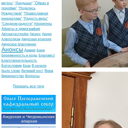
"Образ и
витязь"
"Ландыши"
подобие"
"Поделись
Рождеством"
"Православная
инициатива"
"Радость веры"
"Синдром радости"
Аборигены
Аборты и демография
Автокатастрофа
Аксиос
Акция
Алкоголизм
Амурская епархия
Амурское благочиние
Анонсы
Армия
Бари
Беременность и роды
Благовест
Благотворительность
Богословие
Брак
В начале
Вера
было слово
Великий пост
Викариатство
Вопросы
Показать все теги