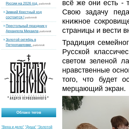
всё же они есть - 
России на 2026 год.
palomnik
Свою задачу педа
Зимний Крестный ход
состоится !
palomnik
книжное сокровище
Престольный праздник у
страницы и вести в
Архангела Михаила
palomnik
Золотой октябрь в
Традиция семейног
Петропавловке.
palomnik
Русской классиче
светом зеленой ла
нравственные основ
того, что будет 
мерцающий экран.
Облако тегов
"Вера и дело"
"Душа"
"Золотой