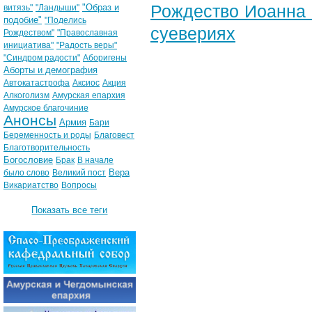
Рождество Иоанна 
"Образ и
витязь"
"Ландыши"
подобие"
"Поделись
суевериях
Рождеством"
"Православная
инициатива"
"Радость веры"
"Синдром радости"
Аборигены
Аборты и демография
Автокатастрофа
Аксиос
Акция
Алкоголизм
Амурская епархия
Амурское благочиние
Анонсы
Армия
Бари
Беременность и роды
Благовест
Благотворительность
Богословие
Брак
В начале
Вера
было слово
Великий пост
Викариатство
Вопросы
Показать все теги