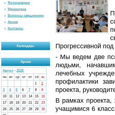
Фотогалерея
Медиатека
П
Вопросы священнику
с
Архив
п
Контакты
с
Прогрессивной под
Календарь
- Мы ведем две пс
Архив
людьми, начавши
Август
-
2026
лечебных учрежде
пн
вт
ср
чт
пт
сб
вс
профилактики зави
1
2
проекта, руководи
3
4
5
6
7
8
9
10
11
12
13
14
15
16
В рамках проекта,
17
18
19
20
21
22
23
учащимися 6 класс
24
25
26
27
28
29
30