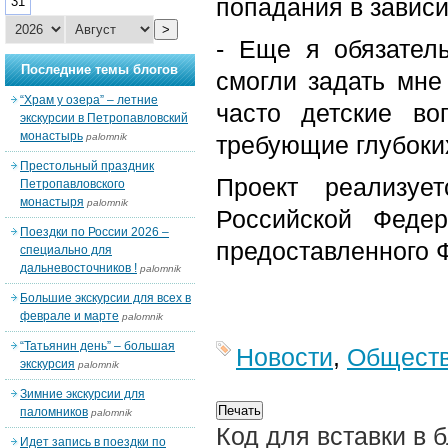
попадания в зависи
31
>
- Еще я обязател
Последние темы блогов
смогли задать мн
“Храм у озера” – летние
часто детские во
экскурсии в Петропавловский
монастырь
palomnik
требующие глубоких
Престольный праздник
Проект реализуе
Петропавловского
монастыря
palomnik
Российской Федер
Поездки по России 2026 –
предоставленного 
специально для
дальневосточников !
palomnik
Большие экскурсии для всех в
феврале и марте
palomnik
“Татьянин день” – большая
Новости
,
Общест
экскурсия
palomnik
Зимние экскурсии для
паломников
palomnik
Код для вставки в 
Идет запись в поездки по