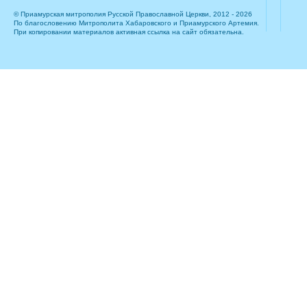
© Приамурская митрополия Русской Православной Церкви, 2012 - 2026
По благословению Митрополита Хабаровского и Приамурского Артемия.
При копировании материалов активная ссылка на сайт обязательна.