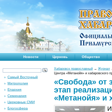
Новости
Церковь
Общество
Хабаровск православный
→
Журнал
Центра «Метанойя» и хабаровского п
Самый Восточный
«Свобода» от 
Митрополия
этап реализац
Епархия
«Метанойя» и 
Семинария
Церковные СМИ
И
Блогосфера