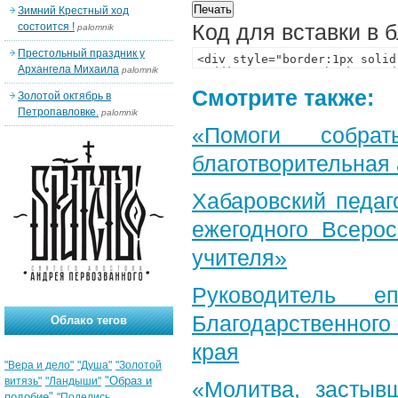
Зимний Крестный ход
Код для вставки в 
состоится !
palomnik
Престольный праздник у
Архангела Михаила
palomnik
Смотрите также:
Золотой октябрь в
Петропавловке.
palomnik
«Помоги собра
благотворительная
Хабаровский педаг
ежегодного Всерос
учителя»
Руководитель е
Благодарственног
Облако тегов
края
"Вера и дело"
"Душа"
"Золотой
"Образ и
витязь"
"Ландыши"
«Молитва, застыв
подобие"
"Поделись