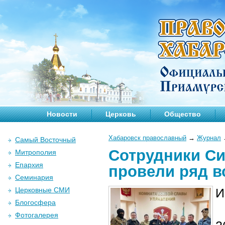
Новости
Церковь
Общество
Хабаровск православный
→
Журнал
Самый Восточный
Сотрудники Си
Митрополия
Епархия
провели ряд в
Семинария
Церковные СМИ
И
Блогосфера
Фотогалерея