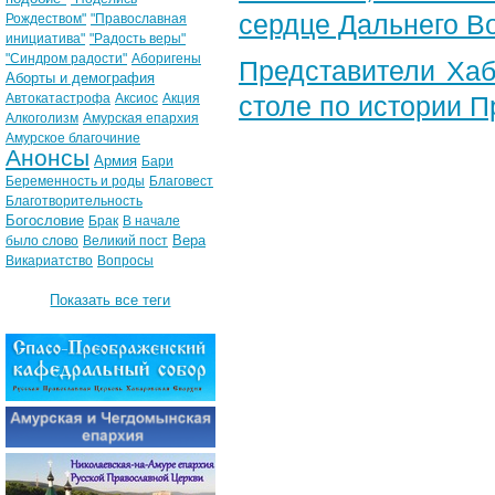
сердце Дальнего В
Рождеством"
"Православная
инициатива"
"Радость веры"
"Синдром радости"
Аборигены
Представители Хаб
Аборты и демография
Автокатастрофа
Аксиос
Акция
столе по истории 
Алкоголизм
Амурская епархия
Амурское благочиние
Анонсы
Армия
Бари
Беременность и роды
Благовест
Благотворительность
Богословие
Брак
В начале
Вера
было слово
Великий пост
Викариатство
Вопросы
Показать все теги