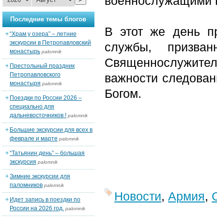
военнослужащими в
Последние темы блогов
В этот же день п
“Храм у озера” – летние
экскурсии в Петропавловский
службы, призва
монастырь
palomnik
Священнослужите
Престольный праздник
Петропавловского
важности следован
монастыря
palomnik
Богом.
Поездки по России 2026 –
специально для
дальневосточников !
palomnik
Большие экскурсии для всех в
феврале и марте
palomnik
“Татьянин день” – большая
экскурсия
palomnik
Зимние экскурсии для
паломников
palomnik
Новости
,
Армия
,
Идет запись в поездки по
России на 2026 год.
palomnik