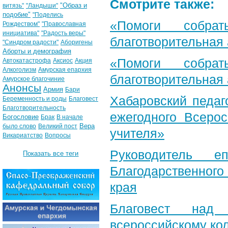
Смотрите также:
"Образ и
витязь"
"Ландыши"
подобие"
"Поделись
«Помоги собра
Рождеством"
"Православная
инициатива"
"Радость веры"
благотворительная
"Синдром радости"
Аборигены
Аборты и демография
«Помоги собра
Автокатастрофа
Аксиос
Акция
Алкоголизм
Амурская епархия
благотворительная
Амурское благочиние
Анонсы
Армия
Бари
Хабаровский педаг
Беременность и роды
Благовест
Благотворительность
ежегодного Всерос
Богословие
Брак
В начале
Вера
было слово
Великий пост
учителя»
Викариатство
Вопросы
Руководитель е
Показать все теги
Благодарственног
края
Благовест над
всероссийскому ко