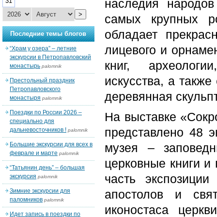
наследия народов
31
>
самых крупных р
обладает прекрас
Последние темы блогов
лицевого и орнаме
“Храм у озера” – летние
экскурсии в Петропавловский
книг, археологи
монастырь
palomnik
искусства, а также
Престольный праздник
Петропавловского
деревянная скульпт
монастыря
palomnik
Поездки по России 2026 –
На выставке «Сокр
специально для
представлено 48 э
дальневосточников !
palomnik
Большие экскурсии для всех в
музея – заповедн
феврале и марте
palomnik
церковные книги и
“Татьянин день” – большая
часть экспозиции
экскурсия
palomnik
Зимние экскурсии для
апостолов и свя
паломников
palomnik
иконостаса церкв
Идет запись в поездки по