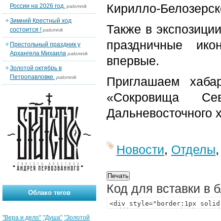
Кирилло-Белозерск
России на 2026 год.
palomnik
Зимний Крестный ход
Также в экспозици
состоится !
palomnik
праздничные ико
Престольный праздник у
Архангела Михаила
palomnik
впервые.
Золотой октябрь в
Петропавловке.
palomnik
Приглашаем хабар
«Сокровища Се
Дальневосточного 
Новости
,
Отделы
Код для вставки в 
Облако тегов
"Вера и дело"
"Душа"
"Золотой