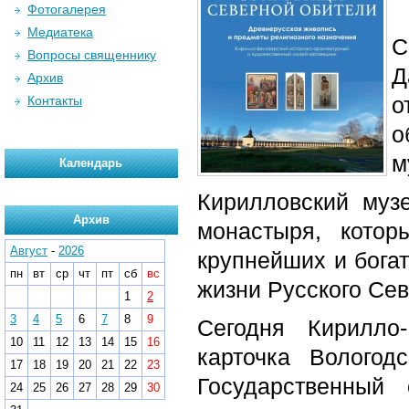
Фотогалерея
Медиатека
С
Вопросы священнику
Д
Архив
о
Контакты
о
м
Календарь
Кирилловский муз
Архив
монастыря, кото
Август
-
2026
крупнейших и бога
пн
вт
ср
чт
пт
сб
вс
жизни Русского Сев
1
2
3
4
5
6
7
8
9
Сегодня Кирилло-
10
11
12
13
14
15
16
карточка Волого
17
18
19
20
21
22
23
Государственный
24
25
26
27
28
29
30