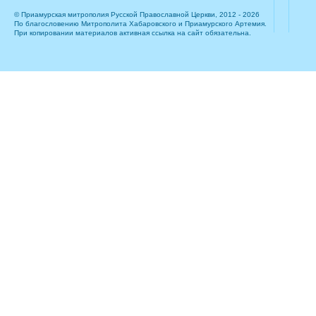
© Приамурская митрополия Русской Православной Церкви, 2012 - 2026
По благословению Митрополита Хабаровского и Приамурского Артемия.
При копировании материалов активная ссылка на сайт обязательна.