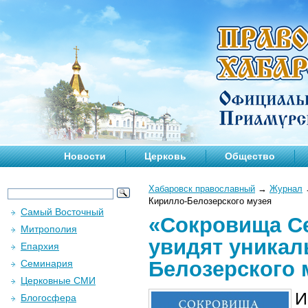
Новости
Церковь
Общество
Хабаровск православный
→
Журнал
Кирилло-Белозерского музея
Самый Восточный
«Сокровища Се
Митрополия
увидят уникал
Епархия
Белозерского 
Семинария
Церковные СМИ
И
Блогосфера