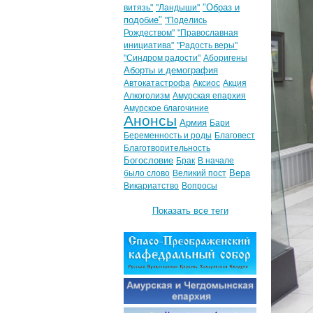
"Образ и
витязь"
"Ландыши"
подобие"
"Поделись
Рождеством"
"Православная
инициатива"
"Радость веры"
"Синдром радости"
Аборигены
Аборты и демография
Автокатастрофа
Аксиос
Акция
Алкоголизм
Амурская епархия
Амурское благочиние
Анонсы
Армия
Бари
Беременность и роды
Благовест
Благотворительность
Богословие
Брак
В начале
Вера
было слово
Великий пост
Викариатство
Вопросы
Показать все теги