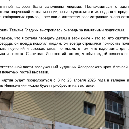
ртинной галереи были заполнены людьми. Познакомиться с жиз
ители творческой интеллигенции, юные художники и их педагоги, пред
е хабаровских храмов, - все они с интересом рассматривали около сот
 книги Татьяне Гладких выстроилась очередь за памятными подписями.
лавное, что я хотела передать детям в этой книге - это то, что святит
 сердца, он всегда помогал людям, он всегда стремился приносить пол
ыть поучений и высоких слов, но мысль о том, что надо жить для
ься из текста. Святитель Иннокентий хотел, чтобы каждый человек вс
ржественной части заслуженный художник Хабаровского края Алексей
 почетных гостей выставки.
 картин будет продолжаться с 3 по 25 апреля 2025 года в галерее и
ль Иннокентий» можно будет приобрести на выставке.