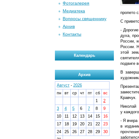
Фотогалерея
Медиатека
пропето 
Вопросы священнику
С привет
Архив
- Дороги
Контакты
духа, пр
России, 
России. 
этой зем
Календарь
святител
подвиге в
В заверш
Архив
художника
Август
-
2026
Презента
заместит
пн
вт
ср
чт
пт
сб
вс
Кравчук.
1
2
Николай 
3
4
5
6
7
8
9
у каждого
10
11
12
13
14
15
16
- Я вчера
17
18
19
20
21
22
23
в издани
24
25
26
27
28
29
30
прочтени
заботился