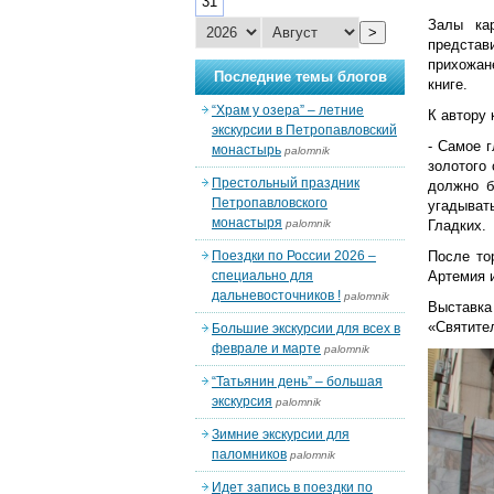
31
Залы ка
>
представ
прихожан
Последние темы блогов
книге.
“Храм у озера” – летние
К автору
экскурсии в Петропавловский
- Самое г
монастырь
palomnik
золотого
Престольный праздник
должно б
Петропавловского
угадыват
монастыря
palomnik
Гладких.
Поездки по России 2026 –
После то
специально для
Артемия и
дальневосточников !
palomnik
Выставка
«Святите
Большие экскурсии для всех в
феврале и марте
palomnik
“Татьянин день” – большая
экскурсия
palomnik
Зимние экскурсии для
паломников
palomnik
Идет запись в поездки по