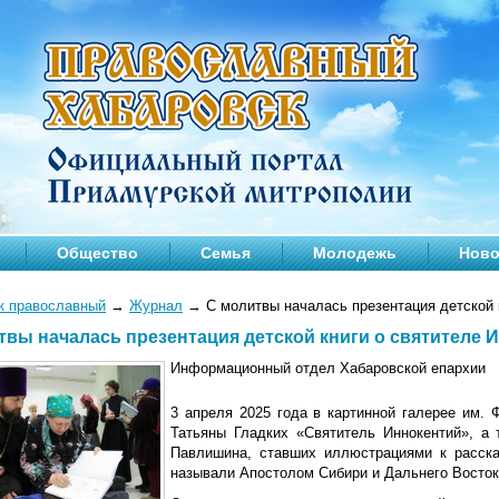
Общество
Семья
Молодежь
Ново
к православный
→
Журнал
→
С молитвы началась презентация детской 
твы началась презентация детской книги о святителе
Информационный отдел Хабаровской епархии
3 апреля 2025 года в картинной галерее им. 
Татьяны Гладких «Святитель Иннокентий», а 
Павлишина, ставших иллюстрациями к расска
называли Апостолом Сибири и Дальнего Восток