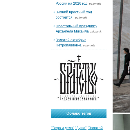
России на 2026 год.
palomnik
Зимний Крестный ход
состоится !
palomnik
Престольный праздник у
Архангела Михаила
palomnik
Золотой октябрь в
Петропавловке.
palomnik
Облако тегов
"Вера и дело"
"Душа"
"Золотой