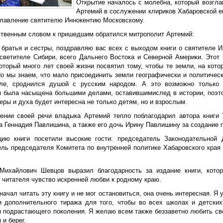
Открытие началось с молебна, который возгл
Артемий в сослужении клириков Хабаровской е
славление святителю Иннокентию Московскому.
ственным словом к пришедшим обратился митрополит Артемий:
е братья и сестры, поздравляю вас всех с выходом книги о святителе 
осветителе Сибири, всего Дальнего Востока и Северной Америки. Этот 
который много лет своей жизни посвятил тому, чтобы те земли, на кот
Но мы знаем, что мало присоединить земли географически и политическ
ле, сроднился душой с русским народом. А это возможно только 
я была насыщена большими делами, оставившимислед в истории, поэто м
еры и духа будет интересна не только детям, но и взрослым.
ении своей речи владыка Артемий тепло поблагодарил автора книги Т
 Геннадия Павлишина, а также его дочь Ирину Павлишину за создание п
цию книги посетили высокие гости: председатель Законодательной
ель председателя Комитета по внутренней политике Хабаровского края
Михайлович Шевцов выразил благодарность за издание книги, котор
 читателя чувство искренней любви к родному краю.
 начал читать эту книгу и не мог остановиться, она очень интересная. Я
и дополнительного тиража для того, чтобы во всех школах и детских
я подрастающего поколения. Я желаю всем также беззаветно любить сво
 и берег.