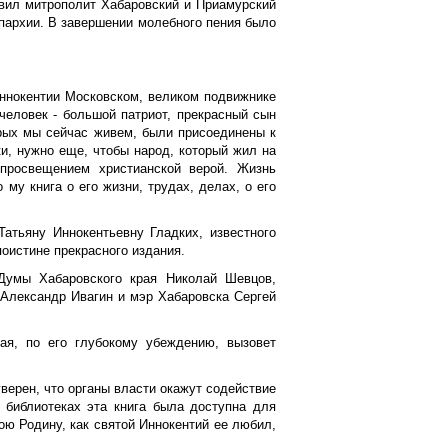
авил митрополит Хабаровский и Приамурский
пархии. В завершении молебного пения было
Иннокентии Московском, великом подвижнике
человек - большой патриот, прекрасный сын
орых мы сейчас живем, были присоединены к
и, нужно еще, чтобы народ, который жил на
просвещением христианской верой. Жизнь
у книга о его жизни, трудах, делах, о его
атьяну Иннокентьевну Гладких, известного
оистине прекрасного издания.
 Думы Хабаровского края Николай Шевцов,
 Александр Ивагин и мэр Хабаровска Сергей
ая, по его глубокому убеждению, вызовет
 уверен, что органы власти окажут содействие
 библиотеках эта книга была доступна для
ю Родину, как святой Иннокентий ее любил,