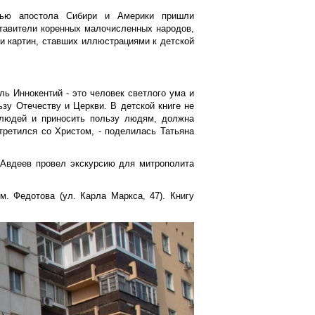
нью апостола Сибири и Америки пришли
ставители коренных малочисленных народов,
ни картин, ставших иллюстрациями к детской
ель Иннокентий - это человек светлого ума и
ьзу Отечеству и Церкви. В детской книге не
 людей и приносить пользу людям, должна
третился со Христом, - поделилась Татьяна
 Авдеев провел экскурсию для митрополита
м. Федотова (ул. Карла Маркса, 47). Книгу