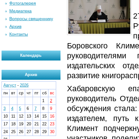
Фотогалерея
Медиатека
2
Вопросы священнику
Р
Архив
п
Контакты
Боровского Клим
руководителями 
Календарь
издательских отд
развитие книгорасп
Архив
Август
-
2026
Хабаровскую еп
пн
вт
ср
чт
пт
сб
вс
руководитель Отде
1
2
обсуждения стала:
3
4
5
6
7
8
9
10
11
12
13
14
15
16
издателем, путь 
17
18
19
20
21
22
23
Климент подчеркн
24
25
26
27
28
29
30
участников подели