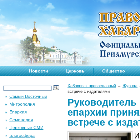
Новости
Церковь
Общество
Хабаровск православный
→
Журнал
встрече с издателями
Самый Восточный
Руководитель 
Митрополия
епархии приня
Епархия
встрече с изд
Семинария
Церковные СМИ
И
Блогосфера