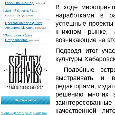
России на 2026 год.
palomnik
В ходе мероприят
Зимний Крестный ход
наработками в р
состоится !
palomnik
успешные проекты
Престольный праздник у
Архангела Михаила
palomnik
книжном рынке, 
Золотой октябрь в
возникающие на это
Петропавловке.
palomnik
Подводя итог учас
культуры Хабаровс
- Подобные встр
выстраивать и в
редакторами, издат
решению многих 
Облако тегов
заинтересованные
качественной ли
"Вера и дело"
"Душа"
"Золотой