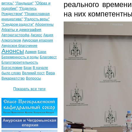
реального времени
"Образ и
витязь"
"Ландыши"
подобие"
"Поделись
на них компетентны
Рождеством"
"Православная
инициатива"
"Радость веры"
"Синдром радости"
Аборигены
Аборты и демография
Автокатастрофа
Аксиос
Акция
Алкоголизм
Амурская епархия
Амурское благочиние
Анонсы
Армия
Бари
Беременность и роды
Благовест
Благотворительность
Богословие
Брак
В начале
Вера
было слово
Великий пост
Викариатство
Вопросы
Показать все теги