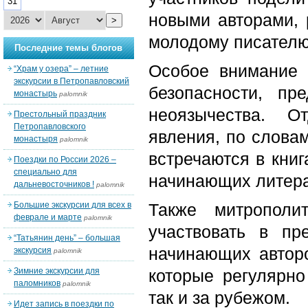
31
новыми авторами, 
>
молодому писателю 
Последние темы блогов
Особое внимание 
“Храм у озера” – летние
экскурсии в Петропавловский
безопасности, пр
монастырь
palomnik
неоязычества. О
Престольный праздник
Петропавловского
явления, по словам
монастыря
palomnik
встречаются в книг
Поездки по России 2026 –
специально для
начинающих литера
дальневосточников !
palomnik
Большие экскурсии для всех в
Также митрополи
феврале и марте
palomnik
участвовать в пр
“Татьянин день” – большая
начинающих авторо
экскурсия
palomnik
Зимние экскурсии для
которые регулярно
паломников
palomnik
так и за рубежом.
Идет запись в поездки по