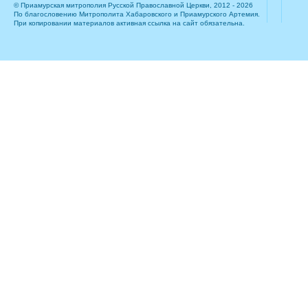
© Приамурская митрополия Русской Православной Церкви, 2012 - 2026
По благословению Митрополита Хабаровского и Приамурского Артемия.
При копировании материалов активная ссылка на сайт обязательна.