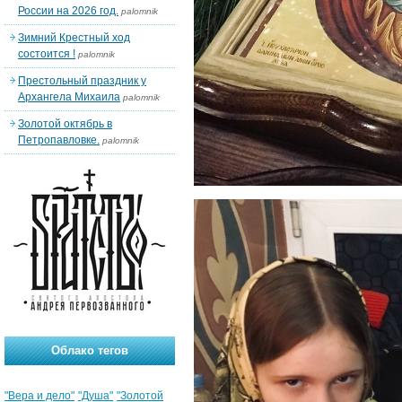
России на 2026 год.
palomnik
Зимний Крестный ход
состоится !
palomnik
Престольный праздник у
Архангела Михаила
palomnik
Золотой октябрь в
Петропавловке.
palomnik
Облако тегов
"Вера и дело"
"Душа"
"Золотой