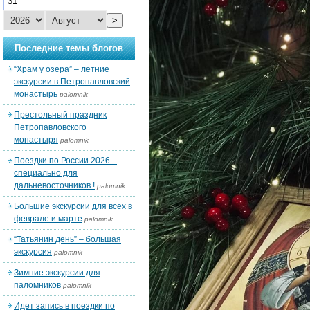
31
>
Последние темы блогов
“Храм у озера” – летние
экскурсии в Петропавловский
монастырь
palomnik
Престольный праздник
Петропавловского
монастыря
palomnik
Поездки по России 2026 –
специально для
дальневосточников !
palomnik
Большие экскурсии для всех в
феврале и марте
palomnik
“Татьянин день” – большая
экскурсия
palomnik
Зимние экскурсии для
паломников
palomnik
Идет запись в поездки по