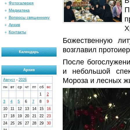
В
Фотогалерея
П
Медиатека
п
Вопросы священнику
Архив
Х
Контакты
Божественную лит
возглавил протоие
Календарь
После богослужени
и небольшой спек
Архив
Мороза и лесных ж
Август
-
2026
пн
вт
ср
чт
пт
сб
вс
1
2
3
4
5
6
7
8
9
10
11
12
13
14
15
16
17
18
19
20
21
22
23
24
25
26
27
28
29
30