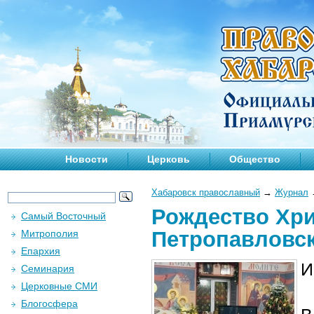
Новости
Церковь
Общество
Хабаровск православный
→
Журнал
Рождество Хри
Самый Восточный
Петропавловс
Митрополия
Епархия
И
Семинария
Церковные СМИ
Блогосфера