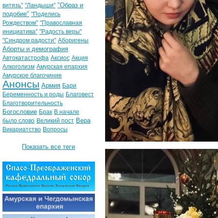
"Образ и
витязь"
"Ландыши"
подобие"
"Поделись
Рождеством"
"Православная
инициатива"
"Радость веры"
"Синдром радости"
Аборигены
Аборты и демография
Автокатастрофа
Аксиос
Акция
Алкоголизм
Амурская епархия
Амурское благочиние
Анонсы
Армия
Бари
Беременность и роды
Благовест
Благотворительность
Богословие
Брак
В начале
Вера
было слово
Великий пост
Викариатство
Вопросы
Показать все теги