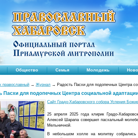
Общество
Семья
Молодежь
Ново
к православный
→
Журнал
→
Радость Пасхи для подопечных Центра со
ь Пасхи для подопечных Центра социальной адаптаци
Сайт Градо-Хабаровского собора Успения Божи
25 апреля 2025 года клирик Градо-Хабаровс
Алексей Шарапа совершил пасхальный молебе
Мельничной.
В небольшом холле на молитву собрались 