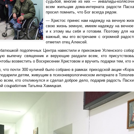
судьбой, многие из них — инвалиды-колясоч
всем жильцам дома-интерната радости Пасх
просил помнить, что Бог всегда рядом.
— Христос принес нам надежду на вечную жизн
свою жизнь земную, имеем надежду на вечное
и к этому мы себя и готовим. Поэтому для н
важный, мы его встречаем с огромной радос
отметил отец Алексей.
 батюшкой подопечных Центра навестили и прихожане Успенского собора
ую выпечку священник и верующие раздали всем, кто присутствова
чтобы возвестить о Воскресении Христовом и вручить подарки тем, кто 
 что почти 300 куличей было собрано в рамках приходской акции «Корз
подарили детям, живущим в психоневрологическом интернате в Тополев
о всем, кто откликнулся и сделал доброе дело, подарив радость Пас
ой соцработник Татьяна Хамицкая.