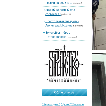
России на 2026 год.
palomnik
Зимний Крестный ход
состоится !
palomnik
Престольный праздник у
Архангела Михаила
palomnik
Золотой октябрь в
Петропавловке.
palomnik
Облако тегов
"Вера и дело"
"Душа"
"Золотой