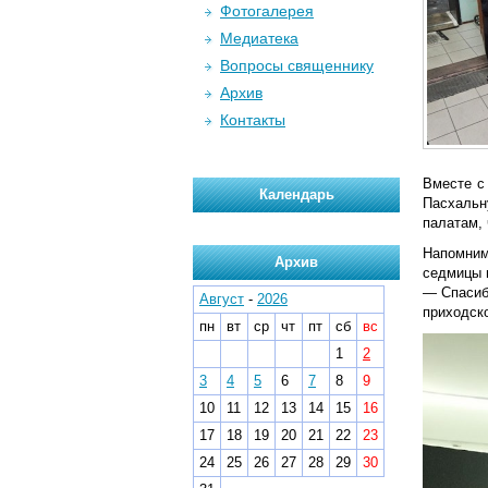
Фотогалерея
Медиатека
Вопросы священнику
Архив
Контакты
Вместе с
Календарь
Пасхальн
палатам, 
Напомним,
Архив
седмицы 
— Спасиб
Август
-
2026
приходск
пн
вт
ср
чт
пт
сб
вс
1
2
3
4
5
6
7
8
9
10
11
12
13
14
15
16
17
18
19
20
21
22
23
24
25
26
27
28
29
30