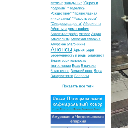
"Образ и
витязь"
"Ландыши"
подобие"
"Поделись
Рождеством"
"Православная
инициатива"
"Радость веры"
"Синдром радости"
Аборигены
Аборты и демография
Автокатастрофа
Аксиос
Акция
Алкоголизм
Амурская епархия
Амурское благочиние
Анонсы
Армия
Бари
Беременность и роды
Благовест
Благотворительность
Богословие
Брак
В начале
Вера
было слово
Великий пост
Викариатство
Вопросы
Показать все теги