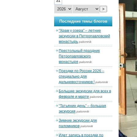
31
>
Последние темы блогов
“Храм у озера” – летние
экскурсии в Петропавловский
монастырь
palomnik
Престольный праздник
Петропавловского
монастыря
palomnik
Поездки по России 2026 –
специально для
дальневосточников !
palomnik
Большие экскурсии для всех в
феврале и марте
palomnik
“Татьянин день” – большая
экскурсия
palomnik
Зимние экскурсии для
паломников
palomnik
Идет запись в поездки по