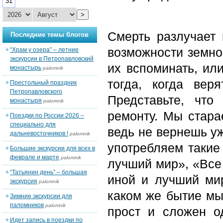
31
>
Смерть разлучает
Последние темы блогов
возможности земно
“Храм у озера” – летние
экскурсии в Петропавловский
их вспоминать, ил
монастырь
palomnik
тогда, когда вер
Престольный праздник
Петропавловского
Представьте, чт
монастыря
palomnik
ремонту. Мы стара
Поездки по России 2026 –
специально для
ведь не вернешь уж
дальневосточников !
palomnik
употребляем такие
Большие экскурсии для всех в
феврале и марте
palomnik
лучший мир», «Все 
“Татьянин день” – большая
иной и лучший мир
экскурсия
palomnik
каком же бытие мы
Зимние экскурсии для
паломников
palomnik
прост и сложен о
Идет запись в поездки по