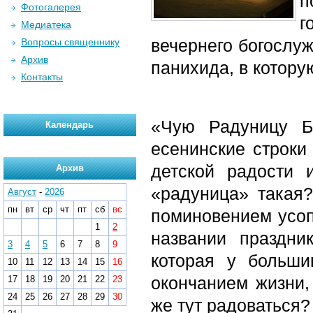
п
Фотогалерея
г
Медиатека
вечернего богослу
Вопросы священнику
Архив
панихида, в котор
Контакты
«Чую Радуницу Б
Календарь
есенинские строки
детской радости 
Архив
«радуница» такая?
Август
-
2026
пн
вт
ср
чт
пт
сб
вс
поминовением усопш
1
2
названии праздни
3
4
5
6
7
8
9
которая у больш
10
11
12
13
14
15
16
окончанием жизни,
17
18
19
20
21
22
23
24
25
26
27
28
29
30
же тут радоваться?