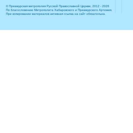
© Приамурская митрополия Русской Православной Церкви, 2012 - 2026
По благословению Митрополита Хабаровского и Приамурского Артемия.
При копировании материалов активная ссылка на сайт обязательна.