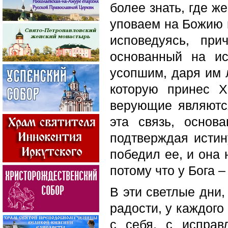
более знать, где ж
уповаем на Божию м
исповедуясь, при
основанный на и
усопшим, даря им 
которую принес Х
верующие являются
эта связь, основ
подтверждая истин
победил ее, и она 
потому что у Бога –
В эти светлые дни,
радости, у каждого
с себя, с исправ