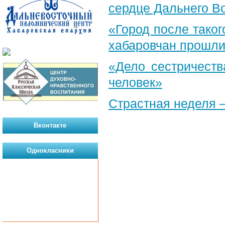
сердце Дальнего В
«Город после таког
хабаровчан прошли
«Дело сестричеств
человек»
Страстная неделя 
Вконтакте
Однокласники