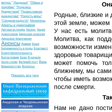
"Образ и
Они
витязь"
"Ландыши"
подобие"
"Поделись
Рождеством"
"Православная
Родные, близкие и 
инициатива"
"Радость веры"
"Синдром радости"
Аборигены
этой земле, можем 
Аборты и демография
У нас есть молит
Автокатастрофа
Аксиос
Акция
Алкоголизм
Амурская епархия
Молитва, как под
Амурское благочиние
Анонсы
Армия
Бари
возможности измен
Беременность и роды
Благовест
Благотворительность
здоровые товарищи,
Богословие
Брак
В начале
может помочь тол
Вера
было слово
Великий пост
Викариатство
Вопросы
ближнему, мы сами
Показать все теги
чтобы иметь возмо
после смерти.
Та
Нам не дано пост