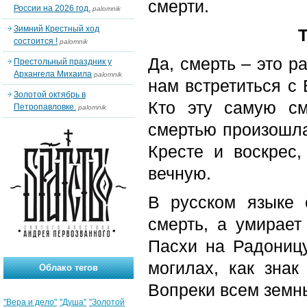
смерти.
России на 2026 год.
palomnik
Зимний Крестный ход
состоится !
palomnik
Да, смерть – это р
Престольный праздник у
Архангела Михаила
palomnik
нам встретиться с 
Золотой октябрь в
Кто эту самую с
Петропавловке.
palomnik
смертью произошла
Кресте и воскрес
вечную.
В русском языке 
смерть, а умирает
Пасхи на Радоницу
могилах, как знак
Облако тегов
Вопреки всем земн
"Вера и дело"
"Душа"
"Золотой