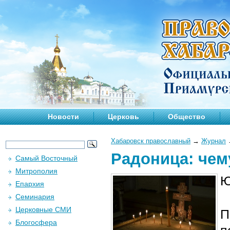
Новости
Церковь
Общество
Хабаровск православный
→
Журнал
Радоница: чем
Самый Восточный
Митрополия
Ю
Епархия
Семинария
Церковные СМИ
П
Блогосфера