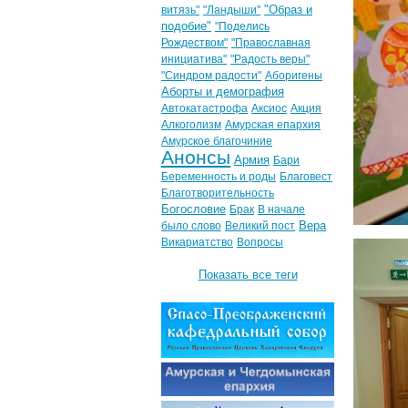
"Образ и
витязь"
"Ландыши"
подобие"
"Поделись
Рождеством"
"Православная
инициатива"
"Радость веры"
"Синдром радости"
Аборигены
Аборты и демография
Автокатастрофа
Аксиос
Акция
Алкоголизм
Амурская епархия
Амурское благочиние
Анонсы
Армия
Бари
Беременность и роды
Благовест
Благотворительность
Богословие
Брак
В начале
Вера
было слово
Великий пост
Викариатство
Вопросы
Показать все теги