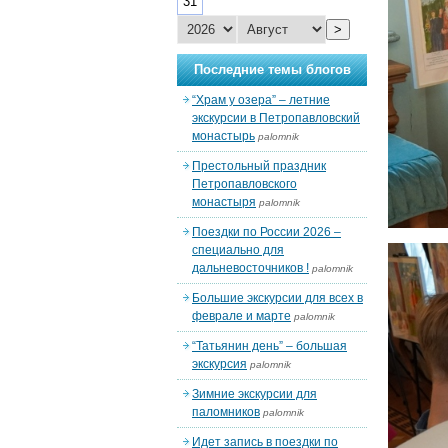
31
>
Последние темы блогов
“Храм у озера” – летние
экскурсии в Петропавловский
монастырь
palomnik
Престольный праздник
Петропавловского
монастыря
palomnik
Поездки по России 2026 –
специально для
дальневосточников !
palomnik
Большие экскурсии для всех в
феврале и марте
palomnik
“Татьянин день” – большая
экскурсия
palomnik
Зимние экскурсии для
паломников
palomnik
Идет запись в поездки по