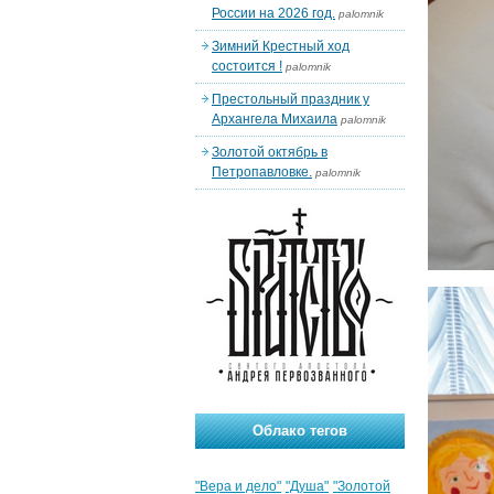
России на 2026 год.
palomnik
Зимний Крестный ход
состоится !
palomnik
Престольный праздник у
Архангела Михаила
palomnik
Золотой октябрь в
Петропавловке.
palomnik
Облако тегов
"Вера и дело"
"Душа"
"Золотой