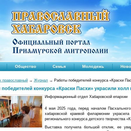
Общество
Семья
Молодежь
Ново
к православный
→
Журнал
→
Работы победителей конкурса «Краски Па
 победителей конкурса «Краски Пасхи» украсили холл
Информационный отдел Хабаровской епархии
4 мая 2025 года, перед началом Пасхальног
хабаровской краевой филармонии украсила
регионального конкурса детского творчества «К
Выставка получила большой отклик, ее уви