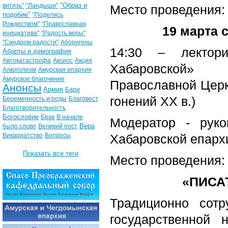
"Образ и
витязь"
"Ландыши"
Место проведения: 
подобие"
"Поделись
Рождеством"
"Православная
19 марта с
инициатива"
"Радость веры"
"Синдром радости"
Аборигены
14:30 – лектор
Аборты и демография
Автокатастрофа
Аксиос
Акция
Хабаровской» (
Алкоголизм
Амурская епархия
Амурское благочиние
Православной Церк
Анонсы
Армия
Бари
гонений XX в.)
Беременность и роды
Благовест
Благотворительность
Богословие
Брак
В начале
Модератор - руко
Вера
было слово
Великий пост
Викариатство
Вопросы
Хабаровской епарх
Показать все теги
Место проведения: 
«ПИСА
Традиционно сот
государственной 