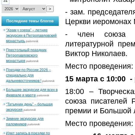
31
>
- зам. председател
Церкви иеромонах 
Последние темы блогов
“Храм у озера” – летние
- член союза п
экскурсии в Петропавловский
монастырь
palomnik
литературной пре
Престольный праздник
Виктор Николаев.
Петропавловского
монастыря
palomnik
Место проведения: 
Поездки по России 2026 –
специально для
15 марта с 10:00 -
дальневосточников !
palomnik
18:00 – Творческ
Большие экскурсии для всех в
феврале и марте
palomnik
союза писателей 
“Татьянин день” – большая
премии и Большой 
экскурсия
palomnik
Зимние экскурсии для
Место проведения: 
паломников
palomnik
Идет запись в поездки по