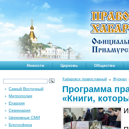
Новости
Церковь
Общество
Хабаровск православный
→
Журнал
Программа пр
Самый Восточный
«Книги, котор
Митрополия
Епархия
И
Семинария
Церковные СМИ
Блогосфера