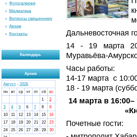
П
Фотогалерея
к
Медиатека
м
Вопросы священнику
Архив
Дальневосточная г
Контакты
14 - 19 марта 20
Муравьёва-Амурско
Календарь
Часы работы:
Архив
14-17 марта с 10:00
Август
-
2026
18 - 19 марта (субб
пн
вт
ср
чт
пт
сб
вс
14 марта в 16:00
1
2
3
4
5
6
7
8
9
«К
10
11
12
13
14
15
16
Почетные гости:
17
18
19
20
21
22
23
24
25
26
27
28
29
30
- митрополит Хаба