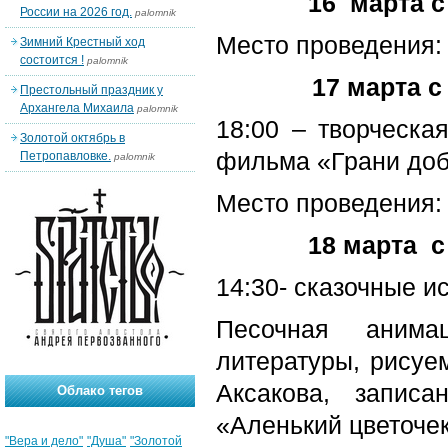
16 марта с
России на 2026 год.
palomnik
Место проведения: 
Зимний Крестный ход
состоится !
palomnik
17 марта с
Престольный праздник у
Архангела Михаила
palomnik
18:00 – творческа
Золотой октябрь в
фильма «Грани до
Петропавловке.
palomnik
Место проведения: 
18 марта с
14:30- сказочные и
Песочная аним
литературы, рисуе
Аксакова, запи
Облако тегов
«Аленький цветоче
"Вера и дело"
"Душа"
"Золотой