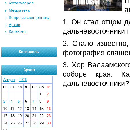
П
Фотогалерея
а
Медиатека
Вопросы священнику
1. Он стал отцом д
Архив
дальневосточники 
Контакты
2. Стало известно
фотография свяще
Календарь
3. Хор Валаамског
Архив
соборе края. К
Август
-
2026
дальневосточники?
пн
вт
ср
чт
пт
сб
вс
1
2
3
4
5
6
7
8
9
10
11
12
13
14
15
16
17
18
19
20
21
22
23
24
25
26
27
28
29
30