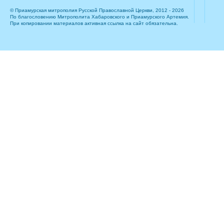
© Приамурская митрополия Русской Православной Церкви, 2012 - 2026
По благословению Митрополита Хабаровского и Приамурского Артемия.
При копировании материалов активная ссылка на сайт обязательна.