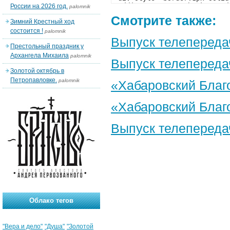
России на 2026 год.
palomnik
Смотрите также:
Зимний Крестный ход
состоится !
palomnik
Выпуск телепереда
Престольный праздник у
Архангела Михаила
palomnik
Выпуск телепередач
Золотой октябрь в
Петропавловке.
palomnik
«Хабаровский Благо
«Хабаровский Благо
Выпуск телепереда
Облако тегов
"Вера и дело"
"Душа"
"Золотой