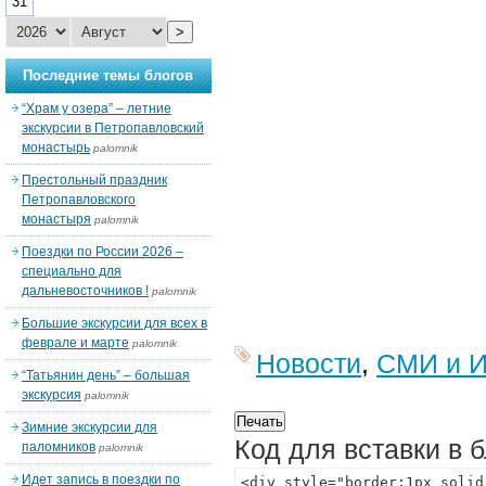
31
>
Последние темы блогов
“Храм у озера” – летние
экскурсии в Петропавловский
монастырь
palomnik
Престольный праздник
Петропавловского
монастыря
palomnik
Поездки по России 2026 –
специально для
дальневосточников !
palomnik
Большие экскурсии для всех в
феврале и марте
palomnik
Новости
,
СМИ и И
“Татьянин день” – большая
экскурсия
palomnik
Зимние экскурсии для
Код для вставки в 
паломников
palomnik
Идет запись в поездки по