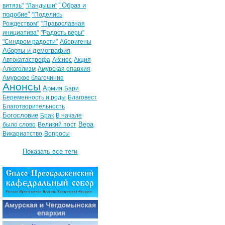
"Образ и
витязь"
"Ландыши"
подобие"
"Поделись
Рождеством"
"Православная
инициатива"
"Радость веры"
"Синдром радости"
Аборигены
Аборты и демография
Автокатастрофа
Аксиос
Акция
Алкоголизм
Амурская епархия
Амурское благочиние
Анонсы
Армия
Бари
Беременность и роды
Благовест
Благотворительность
Богословие
Брак
В начале
Вера
было слово
Великий пост
Викариатство
Вопросы
Показать все теги