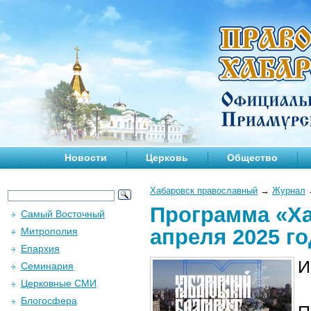
Новости
Церковь
Общество
Хабаровск православный
→
Журнал
Программа «Ха
Самый Восточный
апреля 2025 го
Митрополия
Епархия
И
Семинария
Церковные СМИ
Блогосфера