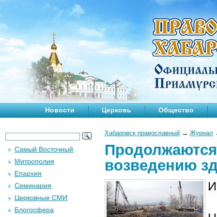
Новости
Церковь
Общество
Хабаровск православный
→
Журнал
Продолжаются
Самый Восточный
возведению зд
Митрополия
Епархия
И
Семинария
Церковные СМИ
Блогосфера