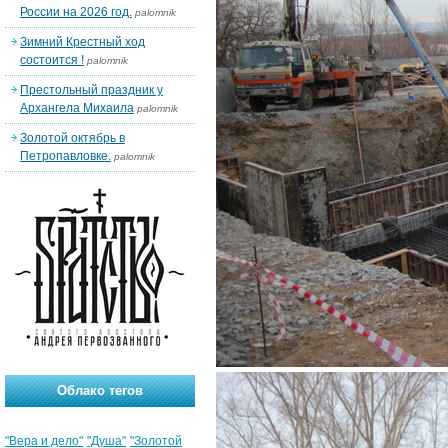
России на 2026 год.
palomnik
Зимний Крестный ход
состоится !
palomnik
Престольный праздник у
Архангела Михаила
palomnik
Золотой октябрь в
Петропавловке.
palomnik
Облако тегов
"Вера и дело"
"Душа"
"Золотой