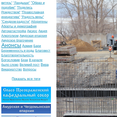
"Образ и
витязь"
"Ландыши"
подобие"
"Поделись
Рождеством"
"Православная
инициатива"
"Радость веры"
"Синдром радости"
Аборигены
Аборты и демография
Автокатастрофа
Аксиос
Акция
Алкоголизм
Амурская епархия
Амурское благочиние
Анонсы
Армия
Бари
Беременность и роды
Благовест
Благотворительность
Богословие
Брак
В начале
Вера
было слово
Великий пост
Викариатство
Вопросы
Показать все теги