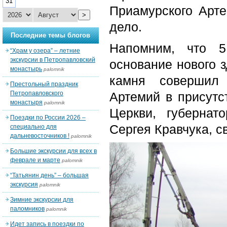
31
Приамурского Арт
>
дело.
Последние темы блогов
Напомним, что 5
“Храм у озера” – летние
экскурсии в Петропавловский
основание нового 
монастырь
palomnik
камня совершил 
Престольный праздник
Петропавловского
Артемий в присутс
монастыря
palomnik
Церкви, губернат
Поездки по России 2026 –
Сергея Кравчука, 
специально для
дальневосточников !
palomnik
Большие экскурсии для всех в
феврале и марте
palomnik
“Татьянин день” – большая
экскурсия
palomnik
Зимние экскурсии для
паломников
palomnik
Идет запись в поездки по