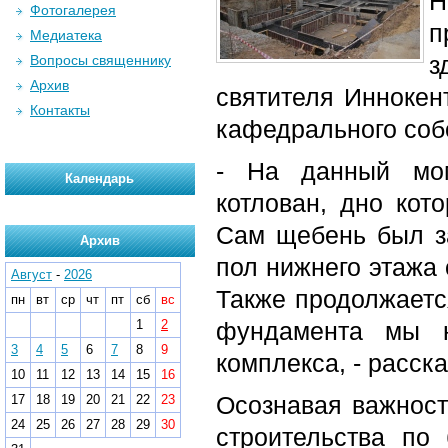
Н
Фотогалерея
п
Медиатека
з
Вопросы священнику
Архив
святителя Иннокен
Контакты
кафедрального соб
- На данный мом
Календарь
котлован, дно кот
Сам щебень был з
Архив
пол нижнего этажа 
Август
-
2026
Также продолжаетс
пн
вт
ср
чт
пт
сб
вс
1
2
фундамента мы н
3
4
5
6
7
8
9
комплекса, - расск
10
11
12
13
14
15
16
Осознавая важност
17
18
19
20
21
22
23
24
25
26
27
28
29
30
строительства по