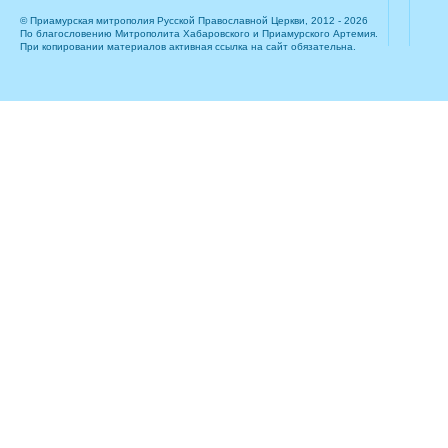
© Приамурская митрополия Русской Православной Церкви, 2012 - 2026
По благословению Митрополита Хабаровского и Приамурского Артемия.
При копировании материалов активная ссылка на сайт обязательна.