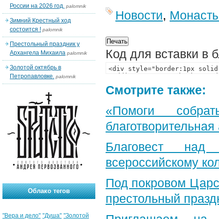
России на 2026 год.
palomnik
Новости
,
Монаст
Зимний Крестный ход
состоится !
palomnik
Престольный праздник у
Код для вставки в 
Архангела Михаила
palomnik
Золотой октябрь в
Петропавловке.
palomnik
Смотрите также:
«Помоги собра
благотворительная
Благовест над
всероссийскому ко
Под покровом Царс
Облако тегов
престольный празд
"Вера и дело"
"Душа"
"Золотой