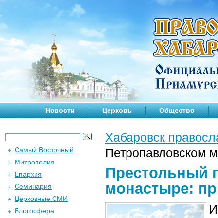
Новости
Церковь
Общество
Хабаровск правосл
Самый Восточный
Петропавловском м
Митрополия
Престольный 
Епархия
монастыре: пр
Семинария
Церковные СМИ
И
Блогосфера