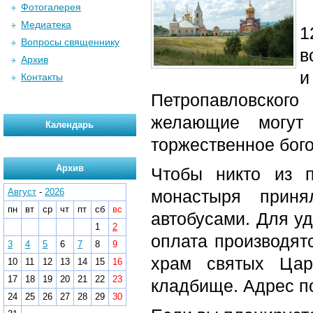
Фотогалерея
Медиатека
1
Вопросы священнику
в
Архив
и
Контакты
Петропавловског
желающие могут 
Календарь
торжественное бог
Архив
Чтобы никто из п
Август
-
2026
монастыря приня
пн
вт
ср
чт
пт
сб
вс
автобусами. Для у
1
2
оплата производят
3
4
5
6
7
8
9
храм святых Цар
10
11
12
13
14
15
16
17
18
19
20
21
22
23
кладбище. Адрес по
24
25
26
27
28
29
30