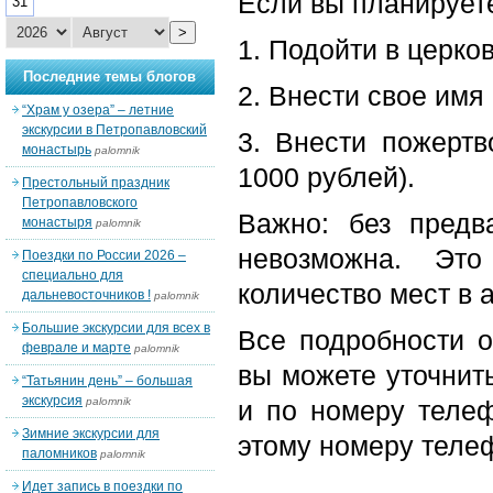
Если вы планируете
31
>
1. Подойти в церко
Последние темы блогов
2. Внести свое имя 
“Храм у озера” – летние
экскурсии в Петропавловский
3. Внести пожерт
монастырь
palomnik
1000 рублей).
Престольный праздник
Петропавловского
Важно: без предв
монастыря
palomnik
невозможна. Это
Поездки по России 2026 –
специально для
количество мест в 
дальневосточников !
palomnik
Большие экскурсии для всех в
Все подробности о
феврале и марте
palomnik
вы можете уточнит
“Татьянин день” – большая
экскурсия
palomnik
и по номеру тел
Зимние экскурсии для
этому номеру телеф
паломников
palomnik
Идет запись в поездки по