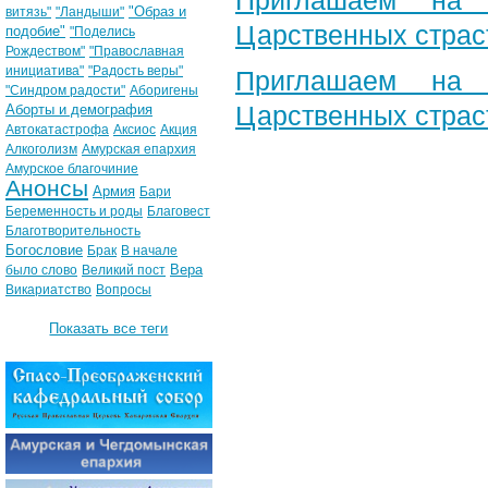
Приглашаем на 
"Образ и
витязь"
"Ландыши"
Царственных страс
подобие"
"Поделись
Рождеством"
"Православная
инициатива"
"Радость веры"
Приглашаем на 
"Синдром радости"
Аборигены
Царственных страс
Аборты и демография
Автокатастрофа
Аксиос
Акция
Алкоголизм
Амурская епархия
Амурское благочиние
Анонсы
Армия
Бари
Беременность и роды
Благовест
Благотворительность
Богословие
Брак
В начале
Вера
было слово
Великий пост
Викариатство
Вопросы
Показать все теги