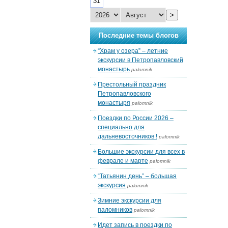
31
>
Последние темы блогов
“Храм у озера” – летние
экскурсии в Петропавловский
монастырь
palomnik
Престольный праздник
Петропавловского
монастыря
palomnik
Поездки по России 2026 –
специально для
дальневосточников !
palomnik
Большие экскурсии для всех в
феврале и марте
palomnik
“Татьянин день” – большая
экскурсия
palomnik
Зимние экскурсии для
паломников
palomnik
Идет запись в поездки по