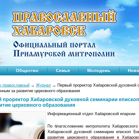
Общество
Семья
Молодежь
Ново
к православный
→
Журнал
→
Первый проректор Хабаровской духовной 
нным за развитие церковного образования
 проректор Хабаровской духовной семинарии еписко
витие церковного образования
Информационный отдел Хабаровской епархии
По благословению митрополита Хабаровского
Хабаровской духовной семинарии епископ Би
развитие церковного образования в Хабаров