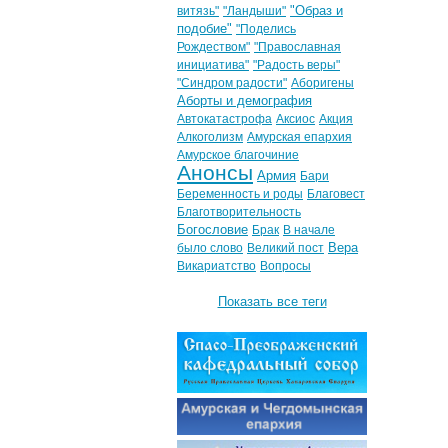
"Образ и
витязь"
"Ландыши"
подобие"
"Поделись
Рождеством"
"Православная
инициатива"
"Радость веры"
"Синдром радости"
Аборигены
Аборты и демография
Автокатастрофа
Аксиос
Акция
Алкоголизм
Амурская епархия
Амурское благочиние
Анонсы
Армия
Бари
Беременность и роды
Благовест
Благотворительность
Богословие
Брак
В начале
Вера
было слово
Великий пост
Викариатство
Вопросы
Показать все теги