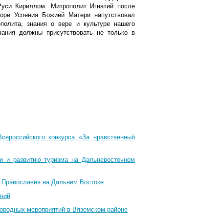
уси Кириллом. Митрополит Игнатий после
боре Успения Божией Матери напутствовал
олита, знания о вере и культуре нашего
вания должны присутствовать не только в
Всероссийского конкурса «За нравственный
ти и развитию туризма на Дальневосточном
и Православия на Дальнем Востоке
ений
городных мероприятий в Вяземском районе