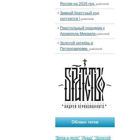
России на 2026 год.
palomnik
Зимний Крестный ход
состоится !
palomnik
Престольный праздник у
Архангела Михаила
palomnik
Золотой октябрь в
Петропавловке.
palomnik
Облако тегов
"Вера и дело"
"Душа"
"Золотой