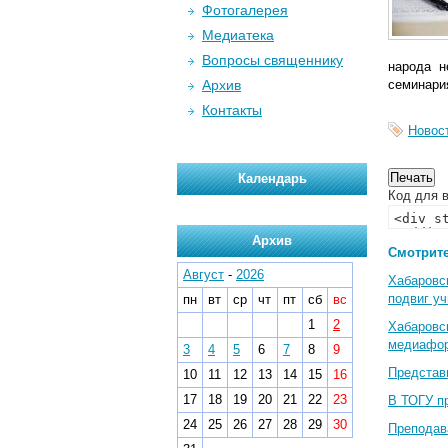
Фотогалерея
Медиатека
Вопросы священнику
народа н
Архив
семинария
Контакты
Новос
Календарь
Код для в
Архив
Смотрите
Август
-
2026
Хабаровс
подвиг у
пн
вт
ср
чт
пт
сб
вс
1
2
Хабаровс
медиафо
3
4
5
6
7
8
9
Представ
10
11
12
13
14
15
16
17
18
19
20
21
22
23
В ТОГУ п
24
25
26
27
28
29
30
Преподав