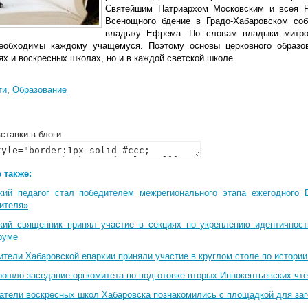
Святейшим Патриархом Московским и всея Р
Всенощного бдение в Градо-Хабаровском со
владыку Ефрема. По словам владыки митроп
еобходимы каждому учащемуся. Поэтому основы церковного образо
х и воскресных школах, но и в каждой светской школе.
ти
,
Образование
ставки в блоги
 также:
кий педагог стал победителем межрегионального этапа ежегодного 
чителя»
кий священник принял участие в секциях по укреплению идентичнос
руме
ители Хабаровской епархии приняли участие в круглом столе по истори
рошло заседание оргкомитета по подготовке вторых Иннокентьевских чт
атели воскресных школ Хабаровска познакомились с площадкой для за