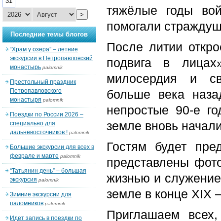
31
тяжёлые годы вой
>
помогали страждущ
Последние темы блогов
После литии откро
“Храм у озера” – летние
экскурсии в Петропавловский
подвига в лицах
монастырь
palomnik
милосердия и св
Престольный праздник
Петропавловского
больше века наза
монастыря
palomnik
непростые 90-е го
Поездки по России 2026 –
земле вновь начали
специально для
дальневосточников !
palomnik
Гостям будет пре
Большие экскурсии для всех в
феврале и марте
palomnik
представлены фото
“Татьянин день” – большая
жизнью и служение
экскурсия
palomnik
земле в конце XIX 
Зимние экскурсии для
паломников
palomnik
Приглашаем всех,
Идет запись в поездки по