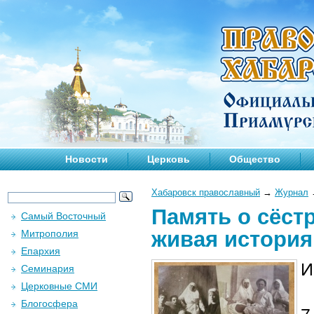
Новости
Церковь
Общество
Хабаровск православный
→
Журнал
Память о сёст
Самый Восточный
живая история
Митрополия
Епархия
И
Семинария
Церковные СМИ
Блогосфера