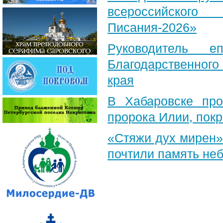
всероссийского
Писания-2026»
Руководитель е
Благодарственног
края
В Хабаровске пр
пророка Илии, пок
«Стяжи дух мирен»
почтили память неб