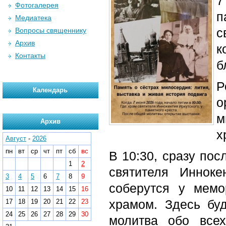
7
Фотогалерея
п
Медиатека
с
Вопросы священнику
Архив
к
Контакты
б
Р
Календарь
о
м
Архив
х
Август
-
2026
пн
вт
ср
чт
пт
сб
вс
В 10:30, сразу пос
1
2
святителя Инноке
3
4
5
6
7
8
9
соберутся у мемо
10
11
12
13
14
15
16
храмом. Здесь бу
17
18
19
20
21
22
23
24
25
26
27
28
29
30
молитва обо все