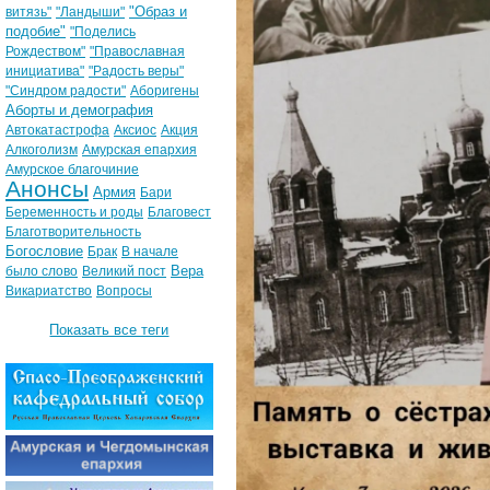
"Образ и
витязь"
"Ландыши"
подобие"
"Поделись
Рождеством"
"Православная
инициатива"
"Радость веры"
"Синдром радости"
Аборигены
Аборты и демография
Автокатастрофа
Аксиос
Акция
Алкоголизм
Амурская епархия
Амурское благочиние
Анонсы
Армия
Бари
Беременность и роды
Благовест
Благотворительность
Богословие
Брак
В начале
Вера
было слово
Великий пост
Викариатство
Вопросы
Показать все теги