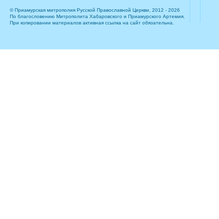
© Приамурская митрополия Русской Православной Церкви, 2012 - 2026
По благословению Митрополита Хабаровского и Приамурского Артемия.
При копировании материалов активная ссылка на сайт обязательна.