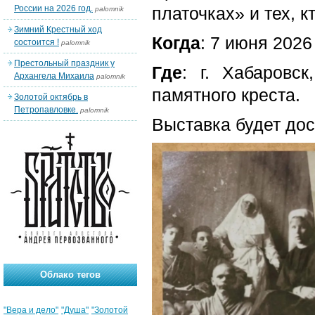
России на 2026 год.
платочках» и тех, к
palomnik
Зимний Крестный ход
Когда
: 7 июня 2026
состоится !
palomnik
Престольный праздник у
Где
: г. Хабаровск
Архангела Михаила
palomnik
памятного креста.
Золотой октябрь в
Петропавловке.
palomnik
Выставка будет дос
Облако тегов
"Вера и дело"
"Душа"
"Золотой