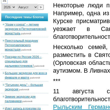
31
Некоторые люди п
>
Например, одна из
Последние темы блогов
Курске присматри
“Храм у озера” – летние
уезжает в Сан
экскурсии в Петропавловский
монастырь
palomnik
благотворительност
Престольный праздник
Петропавловского
Несколько семей
монастыря
palomnik
разместить в Свят
Поездки по России 2026 –
(Орловская област
специально для
дальневосточников !
palomnik
аутизмом. В Ливнах
Большие экскурсии для всех в
феврале и марте
palomnik
***
“Татьянин день” – большая
экскурсия
11 августа со
palomnik
Зимние экскурсии для
благотворительно
паломников
palomnik
Рыльским Герман
Идет запись в поездки по