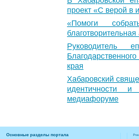
В Хабаровской еп
проект «С верой в
«Помоги собра
благотворительная
Руководитель е
Благодарственног
края
Хабаровский свяще
идентичности и
медиафоруме
Основные разделы портала
Pra