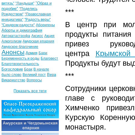
"Образ и
витязь"
"Ландыши"
подобие"
"Поделись
***
Рождеством"
"Православная
инициатива"
"Радость веры"
В центр при мол
"Синдром радости"
Аборигены
Аборты и демография
продукты питани
Автокатастрофа
Аксиос
Акция
Алкоголизм
Амурская епархия
привез руково
Амурское благочиние
Анонсы
центра
Крымской 
Армия
Бари
Беременность и роды
Благовест
Продукты будут вы
Благотворительность
Богословие
Брак
В начале
***
Вера
было слово
Великий пост
Викариатство
Вопросы
Сотрудники церков
Показать все теги
главе с руковод
Химченко привез
Курскую Коренную
монастыря.