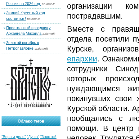
России на 2026 год.
организации ко
palomnik
Зимний Крестный ход
пострадавшим.
состоится !
palomnik
Вместе с правящ
Престольный праздник у
Архангела Михаила
palomnik
отдела посетили п
Золотой октябрь в
Курске, органи
Петропавловке.
palomnik
епархии
. Ознакоми
сотрудники Сино
которых происх
нуждающимся жит
покинувших свои 
Курской области. А
пообщались с лю
Облако тегов
помощи. В центр 
человек. Трудятся 
"Вера и дело"
"Душа"
"Золотой