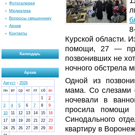
1
Фотогалерея
Медиатека
б
Вопросы священнику
Архив
8
Контакты
Курской области. 
помощи, 27 — пр
Календарь
позвонивших не хот
ночного обстрела м
Архив
Одной из позвон
Август
-
2026
мама. Со слезами 
пн
вт
ср
чт
пт
сб
вс
1
2
ночевали в ванно
3
4
5
6
7
8
9
просила помощи 
10
11
12
13
14
15
16
Синодального отде
17
18
19
20
21
22
23
квартиру в Воронеж
24
25
26
27
28
29
30