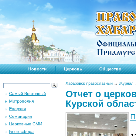
Новости
Церковь
Общество
Хабаровск православный
→
Журнал
Отчет о церко
Самый Восточный
Курской област
Митрополия
Епархия
П
Семинария
Церковные СМИ
Блогосфера