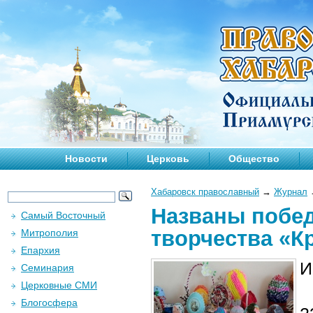
Новости
Церковь
Общество
Хабаровск православный
→
Журнал
Названы побед
Самый Восточный
творчества «К
Митрополия
Епархия
И
Семинария
Церковные СМИ
Блогосфера