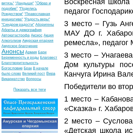
Воскресная школа 
"Образ и
витязь"
"Ландыши"
подобие"
"Поделись
педагог Господарик
Рождеством"
"Православная
инициатива"
"Радость веры"
3 место – Гузь Анг
"Синдром радости"
Аборигены
Аборты и демография
МАУ ДО г. Хабаро
Автокатастрофа
Аксиос
Акция
ремесла», педагог
Алкоголизм
Амурская епархия
Амурское благочиние
Анонсы
Армия
Бари
3 место – Унагаева
Беременность и роды
Благовест
Дом культуры посе
Благотворительность
Богословие
Брак
В начале
Канчуга Ирина Вал
Вера
было слово
Великий пост
Викариатство
Вопросы
Победители во второ
Показать все теги
1 место – Кабанов
«Сказка» г. Хабаро
2 место – Суслов
«Детская школа ис