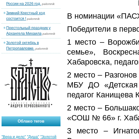
России на 2026 год.
palomnik
Зимний Крестный ход
В номинации «ПА
состоится !
palomnik
Победители в перво
Престольный праздник у
Архангела Михаила
palomnik
1 место – Ворожби
Золотой октябрь в
Петропавловке.
palomnik
семье», Воскресн
Хабаровска, педаго
2 место – Разгонов
МБУ ДО «Детская 
педагог Канищева 
2 место – Большако
«СОШ № 66» г. Хаба
Облако тегов
3 место – Игнато
"Вера и дело"
"Душа"
"Золотой