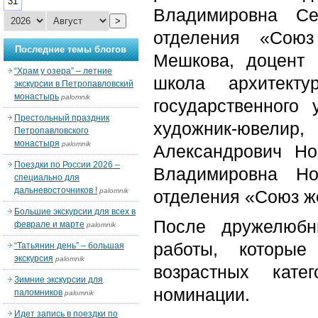
31
Владимировна Се
>
отделения «Сою
Последние темы блогов
Мешкова, доцент 
“Храм у озера” – летние
школа архитекту
экскурсии в Петропавловский
монастырь
palomnik
государственного
Престольный праздник
художник-ювелир
Петропавловского
монастыря
palomnik
Александрович Н
Поездки по России 2026 –
Владимировна Но
специально для
дальневосточников !
palomnik
отделения «Союз ж
Большие экскурсии для всех в
После дружелюб
феврале и марте
palomnik
работы, которые
“Татьянин день” – большая
экскурсия
palomnik
возрастных кате
Зимние экскурсии для
номинации.
паломников
palomnik
Идет запись в поездки по