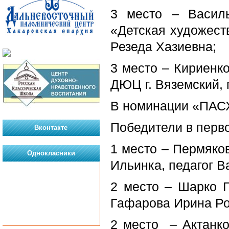
3 место – Васил
«Детская художест
Резеда Хазиевна;
3 место – Кириенко
ДЮЦ г. Вяземский,
В номинации «ПА
Победители в перво
Вконтакте
1 место – Пермяков
Однокласники
Ильинка, педагог В
2 место – Шарко Г
Гафарова Ирина Р
2 место – Актанко