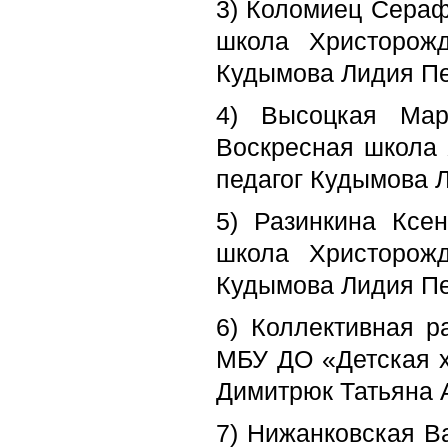
3) Коломиец Сераф
школа Христорожд
Кудымова Лидия Пе
4) Высоцкая Мар
Воскресная школа 
педагог Кудымова 
5) Разинкина Ксен
школа Христорожд
Кудымова Лидия Пе
6) Коллективная ра
МБУ ДО «Детская х
Димитрюк Татьяна 
7) Нижанковская Ва