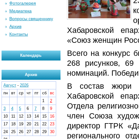
2
Фотогалерея
к
Медиатека
о
Вопросы священнику
Архив
Хабаровской епар
Контакты
«Союз женщин Рос
Всего на конкурс б
Календарь
268 рисунков, 69 
номинаций. Победи
Архив
В состав жюри в
Август
-
2026
пн
вт
ср
чт
пт
сб
вс
Хабаровской епар
1
2
Отдела религиозно
3
4
5
6
7
8
9
член Союза худож
10
11
12
13
14
15
16
директор ГТРК «Да
17
18
19
20
21
22
23
24
25
26
27
28
29
30
регионального о