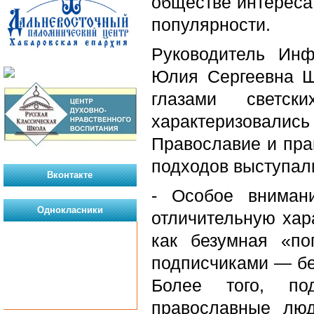
обществе интереса
популярности.
Руководитель Инф
Юлия Сергеевна Ш
глазами светс
характеризовали
Православие и пра
подходов выступал
Вконтакте
- Особое вниман
Однокласники
отличительную хар
как безумная «по
подписчиками — без
Более того, по
православные люд