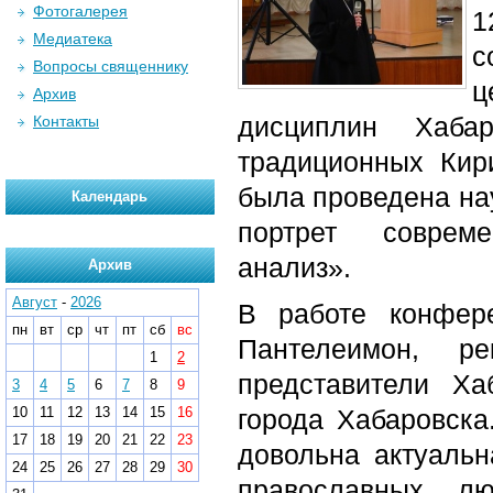
Фотогалерея
1
Медиатека
с
Вопросы священнику
ц
Архив
дисциплин Хаба
Контакты
традиционных Кир
была проведена на
Календарь
портрет совреме
анализ».
Архив
Август
-
2026
В работе конфер
пн
вт
ср
чт
пт
сб
вс
Пантелеимон, ре
1
2
представители Ха
3
4
5
6
7
8
9
10
11
12
13
14
15
16
города Хабаровска
17
18
19
20
21
22
23
довольна актуальн
24
25
26
27
28
29
30
православных л