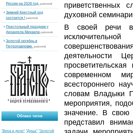
приветственных с
России на 2026 год.
palomnik
Зимний Крестный ход
духовной семинари
состоится !
palomnik
В своей речи в
Престольный праздник у
Архангела Михаила
palomnik
исключительной
Золотой октябрь в
совершенствовани
Петропавловке.
palomnik
деятельности Це
просветительская
современном мир
всестороннего нау
словам Владыки П
мероприятия, под
значение. В свою 
Облако тегов
представил внима
задачи мероприят
"Вера и дело"
"Душа"
"Золотой