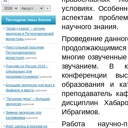
31
условиях. Особенн
>
аспектам проблем
Последние темы блогов
научного знания.
“Храм у озера” – летние
экскурсии в Петропавловский
Проведение данног
монастырь
palomnik
продолжающимися
Престольный праздник
Петропавловского
многие озвученные
монастыря
palomnik
звучанием. В ка
Поездки по России 2026 –
специально для
конференции выс
дальневосточников !
palomnik
образования и ка
Большие экскурсии для всех в
феврале и марте
palomnik
преподаватель каф
“Татьянин день” – большая
дисциплин Хабар
экскурсия
palomnik
Ибрагимов.
Зимние экскурсии для
паломников
palomnik
Работа научно-
Идет запись в поездки по