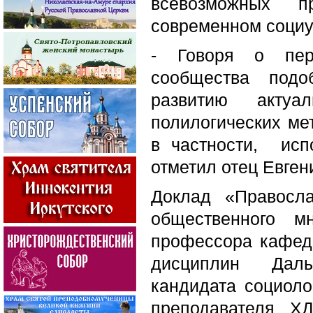
всевозможных 
современном социу
- Говоря о перс
сообщества подо
развитию актуа
полилогических ме
в частности, исп
отметил отец Евген
Доклад «Правосл
общественного м
профессора кафед
дисциплин Даль
кандидата социоло
преподавателя Х