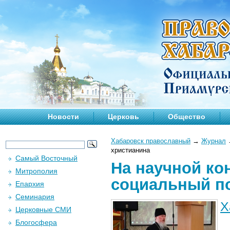
Новости
Церковь
Общество
Хабаровск православный
→
Журнал
христианина
Самый Восточный
На научной ко
Митрополия
социальный по
Епархия
Семинария
Х
Церковные СМИ
Блогосфера