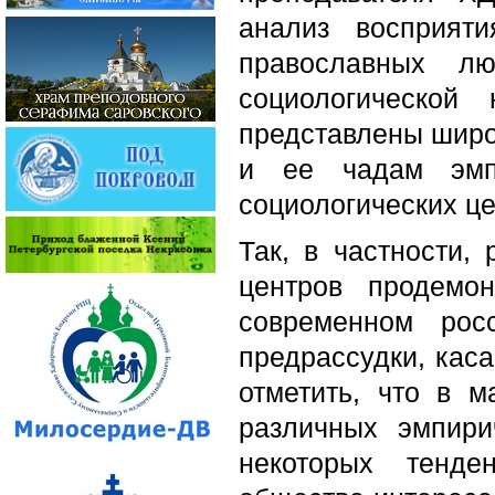
анализ восприят
православных л
социологическо
представлены широ
и ее чадам эмпи
социологических це
Так, в частности,
центров продемо
современном рос
предрассудки, кас
отметить, что в 
различных эмпири
некоторых тенде