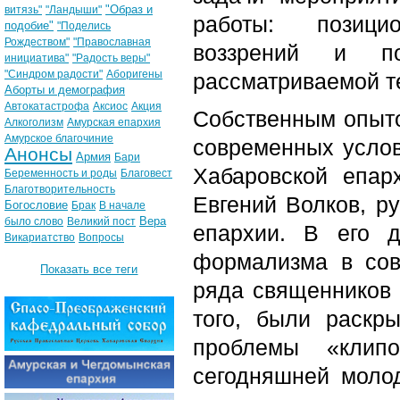
"Образ и
витязь"
"Ландыши"
работы: позици
подобие"
"Поделись
Рождеством"
"Православная
воззрений и по
инициатива"
"Радость веры"
"Синдром радости"
Аборигены
рассматриваемой т
Аборты и демография
Автокатастрофа
Аксиос
Акция
Собственным опыто
Алкоголизм
Амурская епархия
Амурское благочиние
современных услов
Анонсы
Армия
Бари
Хабаровской епар
Беременность и роды
Благовест
Благотворительность
Евгений Волков, р
Богословие
Брак
В начале
Вера
было слово
Великий пост
епархии. В его д
Викариатство
Вопросы
формализма в сов
Показать все теги
ряда священников 
того, были раскр
проблемы «клипо
сегодняшней моло