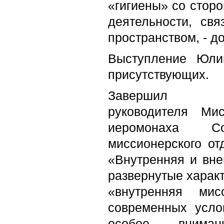
«гигиены» со стор
деятельности, с
пространством, - д
Выступление Юли
присутствующих.
Завершил р
руководителя Ми
иеромонаха Со
миссионерского от
«Внутренняя и вн
развернутые харак
«внутренняя ми
современных усло
особое внима