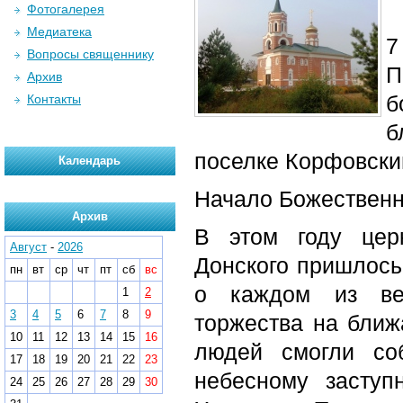
Фотогалерея
Медиатека
7
Вопросы священнику
П
Архив
б
Контакты
б
поселке Корфовски
Календарь
Начало Божественно
Архив
В этом году цер
Август
-
2026
Донского пришлось
пн
вт
ср
чт
пт
сб
вс
о каждом из вер
1
2
3
4
5
6
7
8
9
торжества на ближ
10
11
12
13
14
15
16
людей смогли соб
17
18
19
20
21
22
23
небесному засту
24
25
26
27
28
29
30