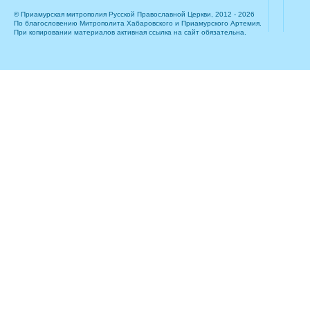
© Приамурская митрополия Русской Православной Церкви, 2012 - 2026
По благословению Митрополита Хабаровского и Приамурского Артемия.
При копировании материалов активная ссылка на сайт обязательна.