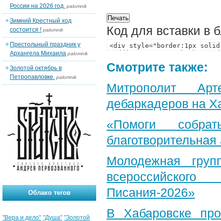
России на 2026 год.
palomnik
Зимний Крестный ход
Код для вставки в 
состоится !
palomnik
Престольный праздник у
Архангела Михаила
palomnik
Смотрите также:
Золотой октябрь в
Петропавловке.
palomnik
Митрополит Арт
дебаркадеров на Х
«Помоги собра
благотворительная
Молодежная груп
всероссийского
Писания-2026»
Облако тегов
В Хабаровске пр
"Вера и дело"
"Душа"
"Золотой