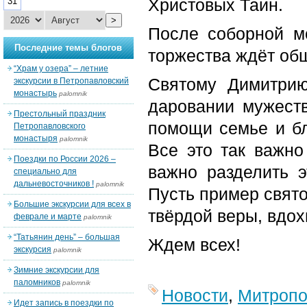
Христовых Таин.
31
>
После соборной м
Последние темы блогов
торжества ждёт общ
“Храм у озера” – летние
Святому Димитрию
экскурсии в Петропавловский
монастырь
palomnik
даровании мужеств
Престольный праздник
помощи семье и бл
Петропавловского
монастыря
palomnik
Все это так важно
Поездки по России 2026 –
важно разделить э
специально для
дальневосточников !
palomnik
Пусть пример свято
Большие экскурсии для всех в
твёрдой веры, вдох
феврале и марте
palomnik
“Татьянин день” – большая
Ждем всех!
экскурсия
palomnik
Зимние экскурсии для
паломников
palomnik
Новости
,
Митропо
Идет запись в поездки по