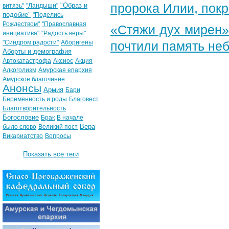
пророка Илии, пок
"Образ и
витязь"
"Ландыши"
подобие"
"Поделись
Рождеством"
"Православная
«Стяжи дух мирен»
инициатива"
"Радость веры"
"Синдром радости"
Аборигены
почтили память неб
Аборты и демография
Автокатастрофа
Аксиос
Акция
Алкоголизм
Амурская епархия
Амурское благочиние
Анонсы
Армия
Бари
Беременность и роды
Благовест
Благотворительность
Богословие
Брак
В начале
Вера
было слово
Великий пост
Викариатство
Вопросы
Показать все теги