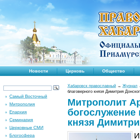
Новости
Церковь
Общество
Хабаровск православный
→
Журнал
благоверного князя Димитрия Донско
Самый Восточный
Митрополит Ар
Митрополия
богослужение 
Епархия
князя Димитри
Семинария
Церковные СМИ
И
Блогосфера