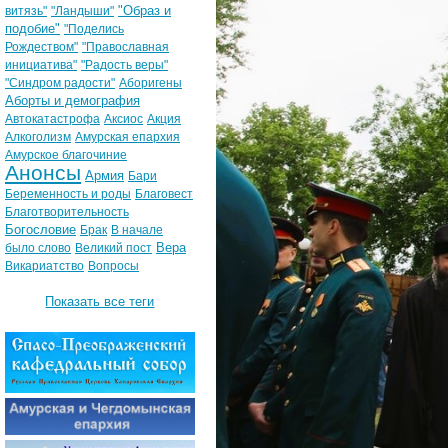
"Образ и
витязь"
"Ландыши"
подобие"
"Поделись
Рождеством"
"Православная
инициатива"
"Радость веры"
"Синдром радости"
Аборигены
Аборты и демография
Автокатастрофа
Аксиос
Акция
Алкоголизм
Амурская епархия
Амурское благочиние
Анонсы
Армия
Бари
Беременность и роды
Благовест
Благотворительность
Богословие
Брак
В начале
Вера
было слово
Великий пост
Викариатство
Вопросы
Показать все теги