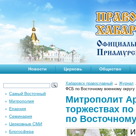
Новости
Церковь
Общество
Хабаровск православный
→
Журнал
ФСБ по Восточному военному округу
Самый Восточный
Митрополит Ар
Митрополия
торжествах по
Епархия
по Восточному
Семинария
Церковные СМИ
И
Блогосфера