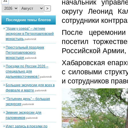
начальник управ
31
>
округу Леонид Ка
сотрудники контрра
Последние темы блогов
“Храм у озера” – летние
После церемонии
экскурсии в Петропавловский
монастырь
palomnik
посетил торжеств
Престольный праздник
Российской Армии,
Петропавловского
монастыря
palomnik
Хабаровская епарх
Поездки по России 2026 –
с силовыми структ
специально для
дальневосточников !
palomnik
и сотрудников прав
Большие экскурсии для всех в
феврале и марте
palomnik
“Татьянин день” – большая
экскурсия
palomnik
Зимние экскурсии для
паломников
palomnik
Идет запись в поездки по