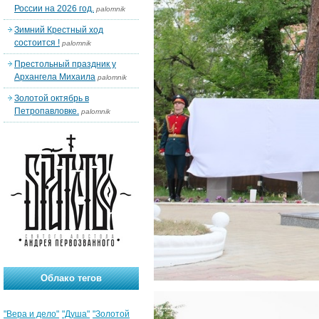
России на 2026 год.
palomnik
Зимний Крестный ход
состоится !
palomnik
Престольный праздник у
Архангела Михаила
palomnik
Золотой октябрь в
Петропавловке.
palomnik
Облако тегов
"Вера и дело"
"Душа"
"Золотой