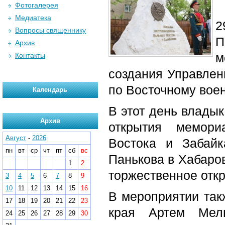
Фотогалерея
Медиатека
2
Вопросы священнику
П
Архив
м
Контакты
создания Управлен
по Восточному воен
Календарь
В этот день влады
Архив
открытия мемори
Август
-
2026
Востока и Забай
пн
вт
ср
чт
пт
сб
вс
Панькова в Хабаров
1
2
торжественное отк
3
4
5
6
7
8
9
10
11
12
13
14
15
16
В мероприятии так
17
18
19
20
21
22
23
края Артем Мель
24
25
26
27
28
29
30