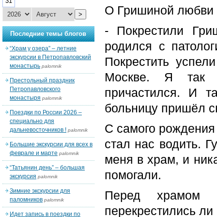
31
О Гришиной любви к
>
- Покрестили Гри
Последние темы блогов
родился с патолог
“Храм у озера” – летние
экскурсии в Петропавловский
Покрестить успел
монастырь
palomnik
Москве. Я так 
Престольный праздник
Петропавловского
причастился. И т
монастыря
palomnik
больницу пришёл с
Поездки по России 2026 –
специально для
С самого рождения 
дальневосточников !
palomnik
стал нас водить. Г
Большие экскурсии для всех в
феврале и марте
palomnik
меня в храм, и ник
“Татьянин день” – большая
помогали.
экскурсия
palomnik
Зимние экскурсии для
Перед храмом о
паломников
palomnik
перекрестились ли 
Идет запись в поездки по