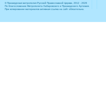
© Приамурская митрополия Русской Православной Церкви, 2012 - 2026
По благословению Митрополита Хабаровского и Приамурского Артемия.
При копировании материалов активная ссылка на сайт обязательна.