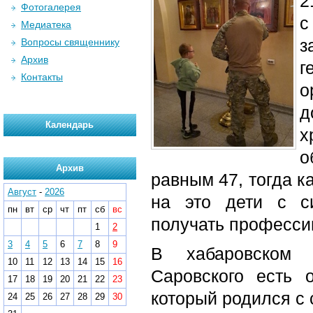
2
Фотогалерея
с
Медиатека
з
Вопросы священнику
Архив
г
Контакты
д
Календарь
х
о
Архив
равным 47, тогда к
Август
-
2026
на это дети с с
пн
вт
ср
чт
пт
сб
вс
получать професси
1
2
3
4
5
6
7
8
9
В хабаровском 
10
11
12
13
14
15
16
Саровского есть 
17
18
19
20
21
22
23
который родился с
24
25
26
27
28
29
30