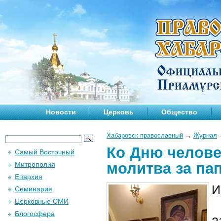
Новости
Церковь
Общество
Хабаровск православный
→
Журнал
Ко Дню челове
Самый Восточный
молитва за па
Митрополия
Епархия
И
Семинария
Церковные СМИ
Блогосфера