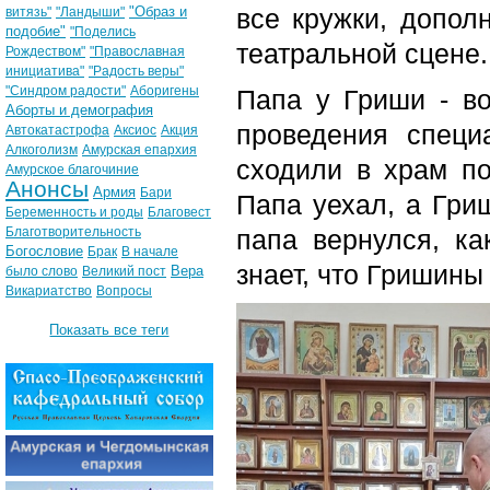
"Образ и
все кружки, допол
витязь"
"Ландыши"
подобие"
"Поделись
театральной сцене.
Рождеством"
"Православная
инициатива"
"Радость веры"
"Синдром радости"
Аборигены
Папа у Гриши - в
Аборты и демография
проведения специ
Автокатастрофа
Аксиос
Акция
Алкоголизм
Амурская епархия
сходили в храм по
Амурское благочиние
Анонсы
Армия
Бари
Папа уехал, а Гри
Беременность и роды
Благовест
Благотворительность
папа вернулся, ка
Богословие
Брак
В начале
знает, что Гришины
Вера
было слово
Великий пост
Викариатство
Вопросы
Показать все теги