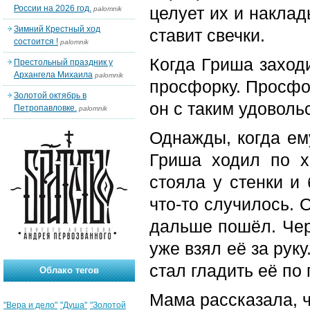
России на 2026 год.
целует их и накла
palomnik
Зимний Крестный ход
ставит свечки.
состоится !
palomnik
Когда Гриша заходи
Престольный праздник у
Архангела Михаила
palomnik
просфорку. Просфор
Золотой октябрь в
он с таким удоволь
Петропавловке.
palomnik
Однажды, когда ем
Гриша ходил по х
стояла у стенки и
что-то случилось. 
дальше пошёл. Чер
уже взял её за рук
стал гладить её по
Облако тегов
Мама рассказала, ч
"Вера и дело"
"Душа"
"Золотой