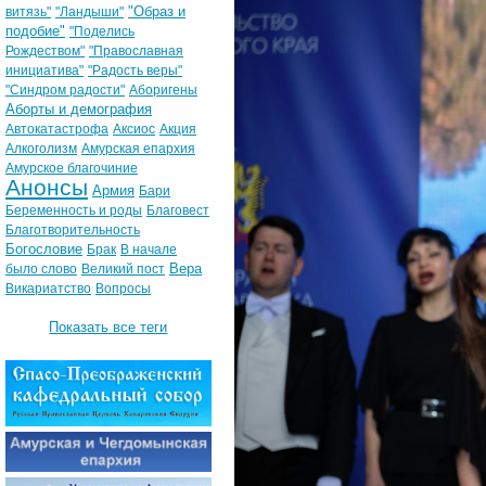
"Образ и
витязь"
"Ландыши"
подобие"
"Поделись
Рождеством"
"Православная
инициатива"
"Радость веры"
"Синдром радости"
Аборигены
Аборты и демография
Автокатастрофа
Аксиос
Акция
Алкоголизм
Амурская епархия
Амурское благочиние
Анонсы
Армия
Бари
Беременность и роды
Благовест
Благотворительность
Богословие
Брак
В начале
Вера
было слово
Великий пост
Викариатство
Вопросы
Показать все теги