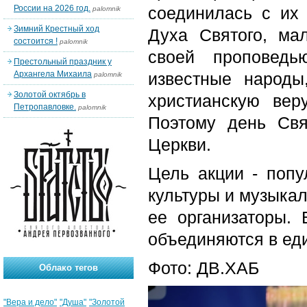
России на 2026 год.
соединилась с их 
palomnik
Зимний Крестный ход
Духа Святого, ма
состоится !
palomnik
своей проповед
Престольный праздник у
Архангела Михаила
известные народы
palomnik
Золотой октябрь в
христианскую вер
Петропавловке.
palomnik
Поэтому день Св
Церкви.
Цель акции - попу
культуры и музыкал
ее организаторы. 
объединяются в ед
Фото: ДВ.ХАБ
Облако тегов
"Вера и дело"
"Душа"
"Золотой