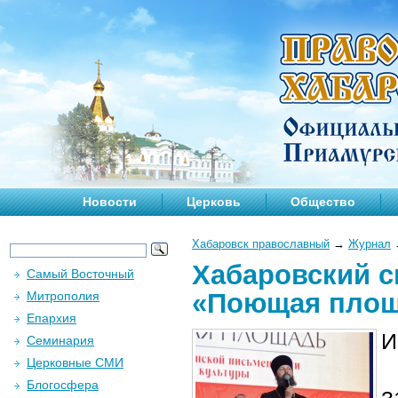
Новости
Церковь
Общество
Хабаровск православный
→
Журнал
Хабаровский с
Самый Восточный
«Поющая пло
Митрополия
Епархия
И
Семинария
Церковные СМИ
Блогосфера