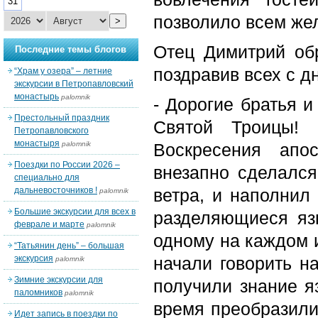
31
позволило всем же
>
Отец Димитрий обр
Последние темы блогов
поздравив всех с д
“Храм у озера” – летние
экскурсии в Петропавловский
монастырь
palomnik
- Дорогие братья и
Престольный праздник
Святой Троицы! 
Петропавловского
монастыря
palomnik
Воскресения апо
Поездки по России 2026 –
внезапно сделался
специально для
дальневосточников !
ветра, и наполнил
palomnik
Большие экскурсии для всех в
разделяющиеся яз
феврале и марте
palomnik
одному на каждом и
“Татьянин день” – большая
экскурсия
начали говорить н
palomnik
Зимние экскурсии для
получили знание я
паломников
palomnik
время преобразили
Идет запись в поездки по