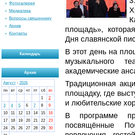
Фотогалерея
Х
Медиатека
К
Вопросы священнику
Архив
площадь», котора
Контакты
Дня славянской пис
В этот день на пл
Календарь
музыкального т
академические анс
Архив
Традиционная акц
Август
-
2026
пн
вт
ср
чт
пт
сб
вс
площадку, где выс
1
2
и любительские хо
3
4
5
6
7
8
9
10
11
12
13
14
15
16
В программе пр
17
18
19
20
21
22
23
посвящённые По
24
25
26
27
28
29
30
вовлечения госте