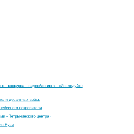
го конкурса видеоблогинга «Исследуйте
теля десантных войск
небесного покровителя
ами «Петрынинского центра»
ия Руси