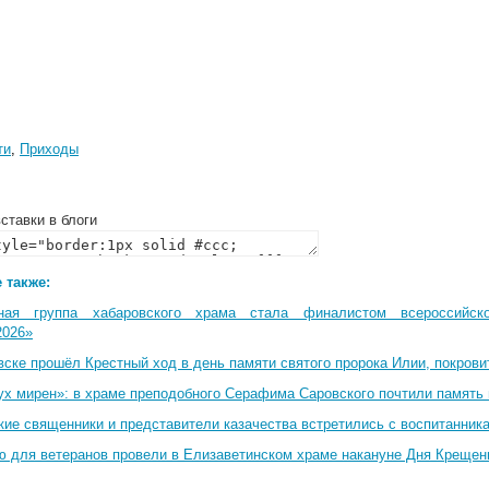
ти
,
Приходы
ставки в блоги
 также:
ная группа хабаровского храма стала финалистом всероссийско
2026»
вске прошёл Крестный ход в день памяти святого пророка Илии, покрови
ух мирен»: в храме преподобного Серафима Саровского почтили память 
кие священники и представители казачества встретились с воспитанник
ю для ветеранов провели в Елизаветинском храме накануне Дня Крещен