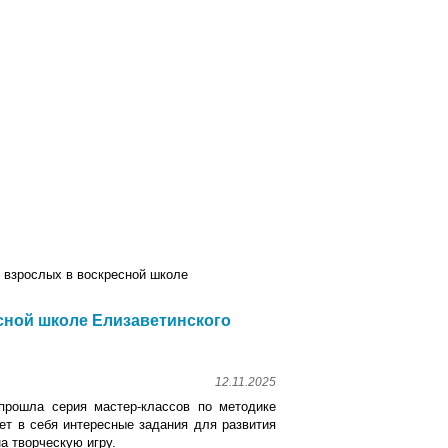
мученики
Помощь
 взрослых в воскресной школе
сной школе Елизаветинского
12.11.2025
прошла серия мастер-классов по методике
ет в себя интересные задания для развития
на творческую игру.