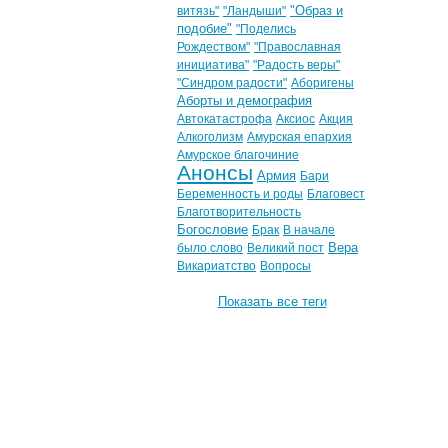
"Образ и
витязь"
"Ландыши"
подобие"
"Поделись
Рождеством"
"Православная
инициатива"
"Радость веры"
"Синдром радости"
Аборигены
Аборты и демография
Автокатастрофа
Аксиос
Акция
Алкоголизм
Амурская епархия
Амурское благочиние
Анонсы
Армия
Бари
Беременность и роды
Благовест
Благотворительность
Богословие
Брак
В начале
Вера
было слово
Великий пост
Викариатство
Вопросы
Показать все теги