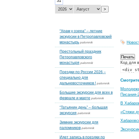
31
>
Последние темы блогов
“Храм у озера” – летние
экскурсии в Петропавловский
монастырь
Новос
palomnik
Престольный праздник
Петропавловского
Код для в
монастыря
palomnik
Поездки по России 2026 –
специально для
Смотрите
дальневосточников !
palomnik
Молодеж
Большие экскурсии для всех в
Писания-
феврале и марте
palomnik
В Хабаро
“Татьянин день” – большая
«Стяжи д
экскурсия
palomnik
Хабаровс
Зимние экскурсии для
паломников
palomnik
Экскурси
Идет запись в поездки по