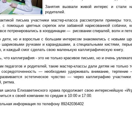
Занятия вызвали живой интерес и стали 
родителей.
актикой письма участники мастер-класса рассмотрели примеры того
, с помощью цветных скрепок или забавной нарисованной собачки, к
 все потренировались в координации — рисовании спиралей, волн и пет
о дети, но и взрослые с большим интересом знакомились с новыми ш
е шариковыми ручками и карандашами, а специальными кистями, перь
о, и каждый смог сделать свою маленькую каллиграфическую книгу.
, что каллиграфия - это не только красивое письмо, но и очень увлекат
ам педагогов и родителей, такие мастер-классы дали детям не только 
: сосредоточенность — необходимо удерживать внимание, терпение 
 развивается эстетическое чувство — через каллиграфию участники
, ритма.
ая школа Елизаветинского храма продолжает свою интереснейшую «И
иться к своей компании по средам в 10:00 и 17:00.
ельная информация по телефону 89242036402