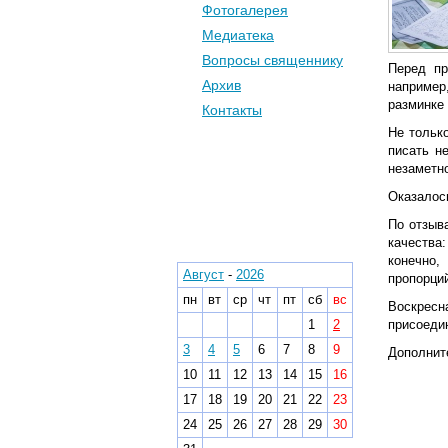
Фотогалерея
Медиатека
Вопросы священнику
Перед пр
Архив
например
разминке
Контакты
Не тольк
писать н
незаметн
Календарь
Оказалось
По отзыв
Архив
качества
конечно,
Август
-
2026
пропорций
пн
вт
ср
чт
пт
сб
вс
Воскресн
1
2
присоедин
3
4
5
6
7
8
9
Дополнит
10
11
12
13
14
15
16
17
18
19
20
21
22
23
24
25
26
27
28
29
30