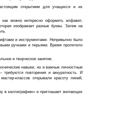
настоящим открытием для учащихся и их
, как можно интересно оформить алфавит,
оторая изображает разные буквы. Затем на
ель.
рифтами и инструментами. Непривычно было
евыми ручками и перьями. Время пролетело
ельное и творческое занятие.
технические навыки, но и важные личностные
— требуются повторения и аккуратность. И
 мастер-классов открывали красоту линий,
гру в каллиграфию» и приглашает желающих