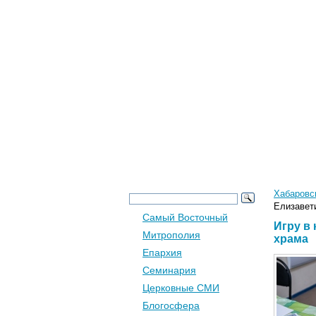
Новости
Церковь
Хабаровс
Елизавет
Самый Восточный
Игру в
Митрополия
храма
Епархия
Семинария
Церковные СМИ
Блогосфера