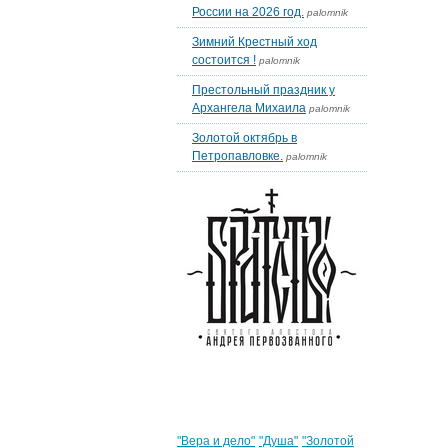
России на 2026 год.
palomnik
Зимний Крестный ход
состоится !
palomnik
Престольный праздник у
Архангела Михаила
palomnik
Золотой октябрь в
Петропавловке.
palomnik
Облако тегов
"Вера и дело"
"Душа"
"Золотой