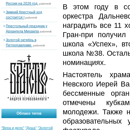
России на 2026 год.
palomnik
В этом году в с
Зимний Крестный ход
оркестра Дальнев
состоится !
palomnik
наградить все 11 х
Престольный праздник у
Архангела Михаила
palomnik
Гран-при получил
Золотой октябрь в
школа «Успех», в
Петропавловке.
palomnik
школа №38. Осталь
номинациях.
Настоятель храм
Невского Иерей Ва
бессменные орга
отмечены кубкам
молодежи. Также н
Облако тегов
образовательных 
"Вера и дело"
"Душа"
"Золотой