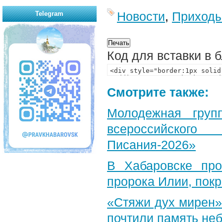
Новости
,
Приход
Telegram
Код для вставки в 
Смотрите также:
Молодежная груп
всероссийского
Писания-2026»
В Хабаровске пр
пророка Илии, пок
«Стяжи дух мирен»
почтили память неб