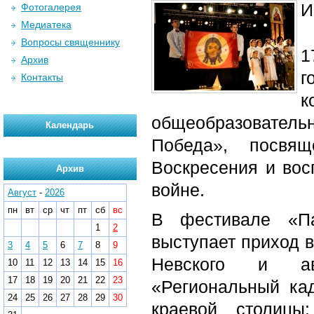
И
Фотогалерея
Медиатека
Вопросы священнику
1
Архив
г
Контакты
к
общеобразователь
Календарь
Победа», посвящ
Воскресения и во
Архив
войне.
Август
-
2026
пн
вт
ср
чт
пт
сб
вс
В фестивале «Па
1
2
выступает приход в
3
4
5
6
7
8
9
Невского и авт
10
11
12
13
14
15
16
17
18
19
20
21
22
23
«Региональный кад
24
25
26
27
28
29
30
краевой столицы