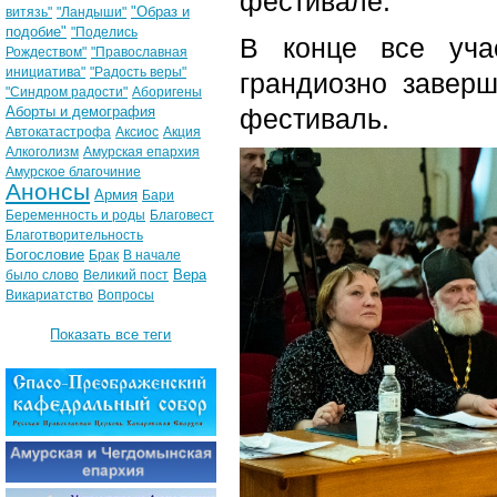
фестивале.
"Образ и
витязь"
"Ландыши"
подобие"
"Поделись
В конце все уча
Рождеством"
"Православная
инициатива"
"Радость веры"
грандиозно завер
"Синдром радости"
Аборигены
Аборты и демография
фестиваль.
Автокатастрофа
Аксиос
Акция
Алкоголизм
Амурская епархия
Амурское благочиние
Анонсы
Армия
Бари
Беременность и роды
Благовест
Благотворительность
Богословие
Брак
В начале
Вера
было слово
Великий пост
Викариатство
Вопросы
Показать все теги