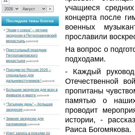
31
учащиеся средних
>
концерта после ги
Последние темы блогов
военных музыкан
“Храм у озера” – летние
прославили воскре
экскурсии в Петропавловский
монастырь
palomnik
На вопрос о подгот
Престольный праздник
Петропавловского
подходами.
монастыря
palomnik
- Каждый руковод
Поездки по России 2026 –
специально для
Отечественной во
дальневосточников !
palomnik
пропитаны чувством
Большие экскурсии для всех в
феврале и марте
palomnik
памятью о наших
“Татьянин день” – большая
проводит меропри
экскурсия
palomnik
истории, - расска
Зимние экскурсии для
паломников
palomnik
Раиса Богомякова.
Идет запись в поездки по