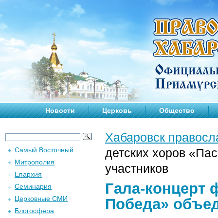
Новости
Церковь
Общество
Хабаровск правосл
Самый Восточный
детских хоров «Па
Митрополия
участников
Епархия
Гала-концерт 
Семинария
Церковные СМИ
Победа» объед
Блогосфера