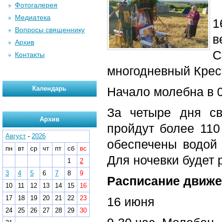
Фотогалерея
Медиатека
1
Вопросы священнику
в
Архив
Контакты
многодневный Крес
Календарь
Начало молебна в 0
За четыре дня с
Архив
пройдут более 110
Август
-
2026
обеспечены водой
пн
вт
ср
чт
пт
сб
вс
Для ночевки будет 
1
2
3
4
5
6
7
8
9
Расписание движен
10
11
12
13
14
15
16
17
18
19
20
21
22
23
16 июня
24
25
26
27
28
29
30