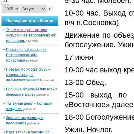
9-30 час. Молебен.
31
>
10-00 час. Выход о
в\ч п.Сосновка)
Последние темы блогов
“Храм у озера” – летние
Движение по объез
экскурсии в Петропавловский
монастырь
palomnik
богослужение. Ужин
Престольный праздник
Петропавловского
17 июня
монастыря
palomnik
10-00 час выход кр
Поездки по России 2026 –
специально для
дальневосточников !
13-00 Обед.
palomnik
Большие экскурсии для всех в
15-00 выход по 
феврале и марте
palomnik
«Восточное» далее
“Татьянин день” – большая
экскурсия
palomnik
18-00 Богослужение
Зимние экскурсии для
паломников
palomnik
Ужин. Ночлег.
Идет запись в поездки по