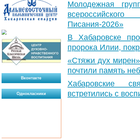
Молодежная груп
всероссийского
Писания-2026»
В Хабаровске пр
пророка Илии, пок
«Стяжи дух мирен»
почтили память неб
Вконтакте
Хабаровские св
встретились с вос
Однокласники