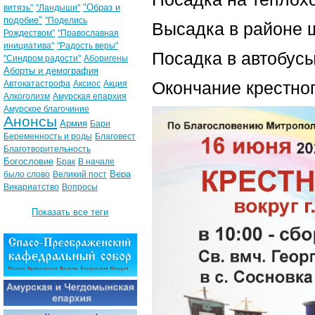
"Образ и
витязь"
"Ландыши"
подобие"
"Поделись
Высадка в районе 
Рождеством"
"Православная
инициатива"
"Радость веры"
Посадка в автобусы
"Синдром радости"
Аборигены
Аборты и демография
Окончание крестног
Автокатастрофа
Аксиос
Акция
Алкоголизм
Амурская епархия
Амурское благочиние
Анонсы
Армия
Бари
Беременность и роды
Благовест
Благотворительность
Богословие
Брак
В начале
Вера
было слово
Великий пост
Викариатство
Вопросы
Показать все теги