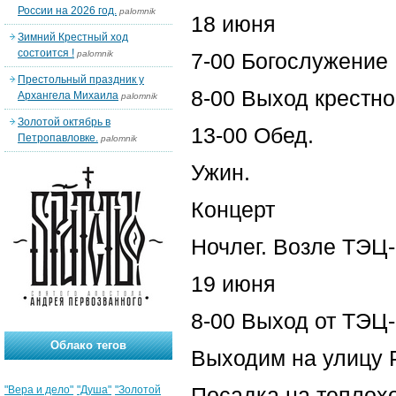
России на 2026 год.
palomnik
18 июня
Зимний Крестный ход
состоится !
palomnik
7-00 Богослужение
Престольный праздник у
8-00 Выход крестно
Архангела Михаила
palomnik
Золотой октябрь в
13-00 Обед.
Петропавловке.
palomnik
Ужин.
Концерт
Ночлег. Возле ТЭЦ
19 июня
8-00 Выход от ТЭЦ
Облако тегов
Выходим на улицу 
Посадка на теплохо
"Вера и дело"
"Душа"
"Золотой