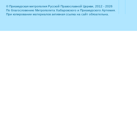
© Приамурская митрополия Русской Православной Церкви, 2012 - 2026
По благословению Митрополита Хабаровского и Приамурского Артемия.
При копировании материалов активная ссылка на сайт обязательна.